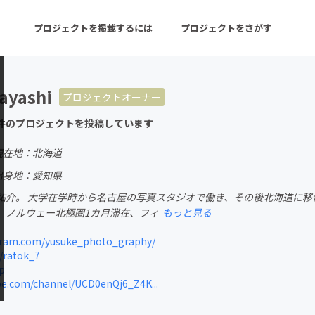
プロジェクトを掲載するには
プロジェクトをさがす
ayashi
プロジェクトオーナー
ターン
注目の新着プロジェクト
募集終了が近いプロ
件のプロジェクトを投稿しています
現在地：北海道
音楽
舞台・パフォーマンス
出身地：愛知県
祐介。 大学在学時から名古屋の写真スタジオで働き、その後北海道に
ゲーム・サービス開発
フード・飲食店
、ノルウェー北極圏1カ月滞在、フィ
もっと見る
書籍・雑誌出版
アニメ・漫画
ram.com/yusuke_photo_graphy/
/ratok_7
チャレンジ
ビューティー・ヘルス
p
e.com/channel/UCD0enQj6_Z4K...