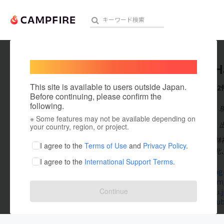
Welcome,
International users
YusukeH
人気のプロジェクト
注目のリ
This site is available to users outside Japan.
これまでに2
Before continuing, please confirm the
following.
在住国：日本
※ Some features may not be available depending on
アート・写真
出身国：日本
your country, region, or project.
自然写真家 林
テクノロジー・ガジェット
I agree to the
Terms of Use
and
Privacy Policy
.
在はカナダ極北
I agree to the
International Support Terms
.
映像・映画
www.instag
twitter.com
ビジネス・起業
Continue
www.siknu.j
www.youtub
まちづくり・地域活性化