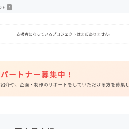
CAMPFIRE for Social Good
CAMPFIRE Creation
クト
2
CAMPFIREふるさと納税
machi-ya
コミュニティ
支援者になっているプロジェクトはまだありません。