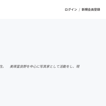
/
ログイン
新規会員登録
ジェクト
もうすぐ公開されます
プロダクト
移住。 美瑛富良野を中心に写真家として活動をし、現
ファッション
スポーツ
ケア
ソーシャルグッド