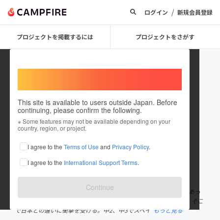
/
ログイン
新規会員登録
プロジェクトを掲載するには
プロジェクトをさがす
Welcome,
International users
This site is available to users outside Japan. Before
continuing, please confirm the following.
Yamaguchi_Koa
※ Some features may not be available depending on your
country, region, or project.
プロジェクトオーナー
I agree to the
Terms of Use
and
Privacy Policy
.
これまでに1件のプロジェクトを投稿しています
I agree to the
International Support Terms
.
在住国：日本
現在地：京都府
出身国：日本
出身地：未設定
Continue
山口心碧 2004年生まれ。小1からサッカーを始める。小5の時にあっ
たカップ戦で優秀選手に選ばれ、その副賞でイギリスへ短期留学。そこ
で日本との違いに衝撃を受ける。中2、中3でスペイ
もっと見る