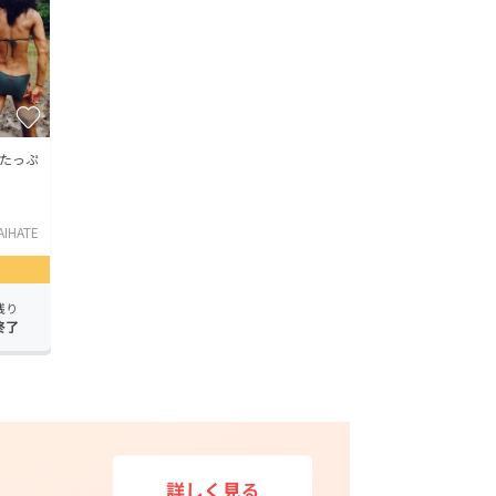
情たっぷ
AIHATE
残り
終了