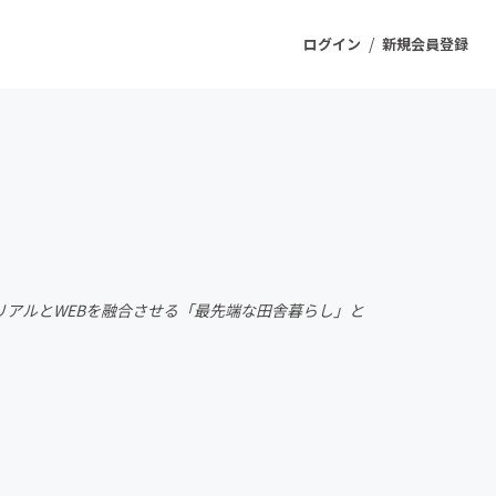
/
ログイン
新規会員登録
ジェクト
もうすぐ公開されます
プロダクト
、リアルとWEBを融合させる「最先端な田舎暮らし」と
ファッション
スポーツ
ケア
ソーシャルグッド