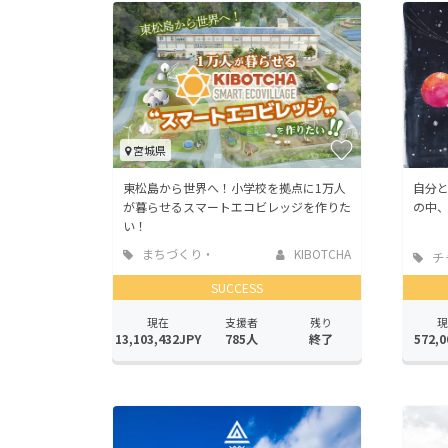
宮城県
東松島から世界へ！小学校を拠点に1万人
自分
が暮らせるスマートエコビレッジを作りた
の中
い！
まちづくり・
KIBOTCHA
チ
地域活性化
SUCCESS
現在
支援者
残り
現
13,103,432JPY
785人
終了
572,0