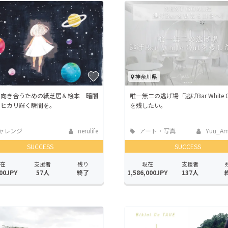
神奈川県
と向き合うための紙芝居＆絵本 暗闇
唯一無二の逃げ場「逃げBar White 
、ヒカリ輝く瞬間を。
を残したい。
ャレンジ
nerulife
アート・写真
Yuu_Am
SUCCESS
SUCCESS
在
支援者
残り
現在
支援者
00JPY
57人
終了
1,586,000JPY
137人