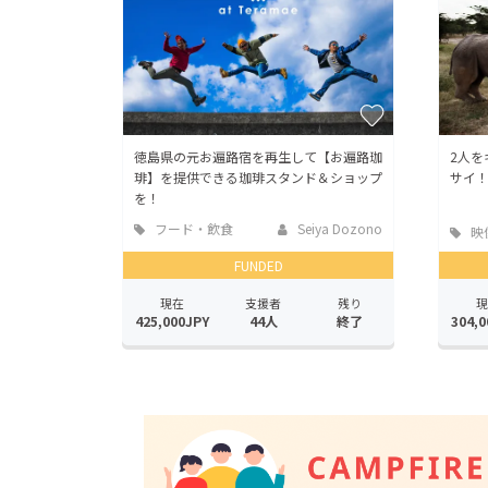
徳島県の元お遍路宿を再生して【お遍路珈
2人を
琲】を提供できる珈琲スタンド＆ショップ
サイ
を！
フード・飲食
Seiya Dozono
映
店
FUNDED
現在
支援者
残り
現
425,000JPY
44人
終了
304,0