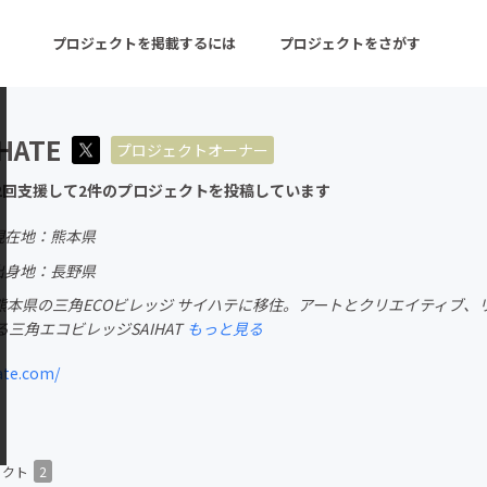
プロジェクトを掲載するには
プロジェクトをさがす
IHATE
プロジェクトオーナー
ターン
注目の新着プロジェクト
募集終了が近いプロ
2回支援して2件のプロジェクトを投稿しています
現在地：熊本県
音楽
舞台・パフォーマンス
出身地：長野県
ら熊本県の三角ECOビレッジ サイハテに移住。アートとクリエイティブ
ゲーム・サービス開発
フード・飲食店
三角エコビレッジSAIHAT
もっと見る
書籍・雑誌出版
アニメ・漫画
ate.com/
チャレンジ
ビューティー・ヘルス
ェクト
2