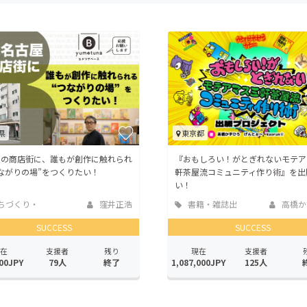
CAMPFIRE for Social Good
CAMPFIRE Creation
CAMPFIREふるさと納税
machi-ya
コミュニティ
県
東京都
屋の商店街に、誰もが創作に触れられ
『おもしろい！がとぎれないモテア
ながりの場”をつくりたい！
軒茶屋流コミュニティ作り術』を出
い！
ちづくり・
窪井正浩
書籍・雑誌出
高橋か
活性化
版
SUCCESS
SUCCESS
在
支援者
残り
現在
支援者
00JPY
79人
終了
1,087,000JPY
125人