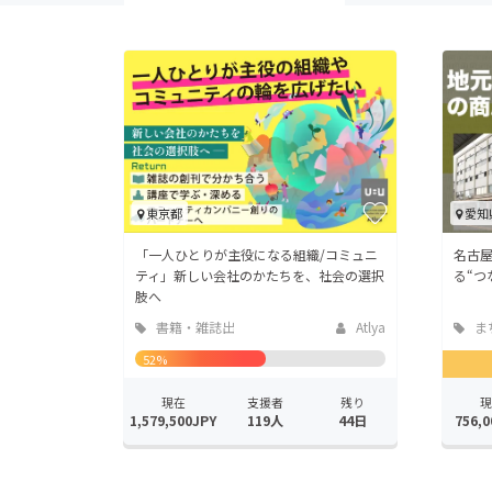
東京都
愛知
「一人ひとりが主役になる組織/コミュニ
名古
ティ」新しい会社のかたちを、社会の選択
る“つ
肢へ
書籍・雑誌出
Atlya
ま
版
地域
52%
現在
支援者
残り
現
1,579,500JPY
119人
44日
756,0