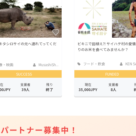
熊本県
キタシロサイの元へ連れてってくだ
ビキニで田植え⁈ サイハテ村の愛
！
りのお米を食べてみませんか？
フード・飲食
KEN S
像・映画
MusashiSh...
店
SUCCESS
FUNDED
在
支援者
残り
現在
支援者
00JPY
39人
終了
35,000JPY
8人