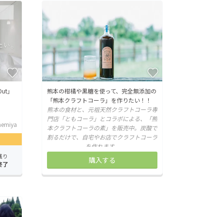
Out」
熊本の柑橘や黒糖を使って、完全無添加の
「熊本クラフトコーラ」を作りたい！！
熊本の食材と、元祖天然クラフトコーラ専
門店「ともコーラ」とコラボによる、「熊
emiya
本クラフトコーラの素」を販売中。炭酸で
割るだけで、自宅やお店でクラフトコーラ
を作れます。
残り
購入する
終了