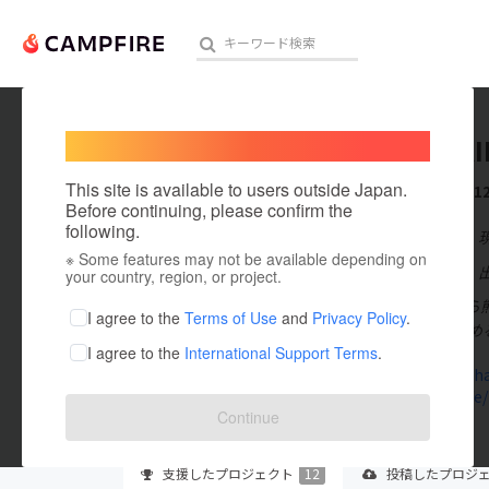
Welcome,
International users
YUKI SA
人気のプロジェクト
注目のリ
This site is available to users outside Japan.
これまでに1
Before continuing, please confirm the
following.
在住国：日本
※ Some features may not be available depending on
アート・写真
出身国：日本
your country, region, or project.
2015年4月か
テクノロジー・ガジェット
I agree to the
Terms of Use
and
Privacy Policy
.
して注目を集める
I agree to the
International Support Terms
.
映像・映画
village.saih
saihate.life/
ビジネス・起業
Continue
まちづくり・地域活性化
支援した
プロジェクト
12
投稿した
プロジ