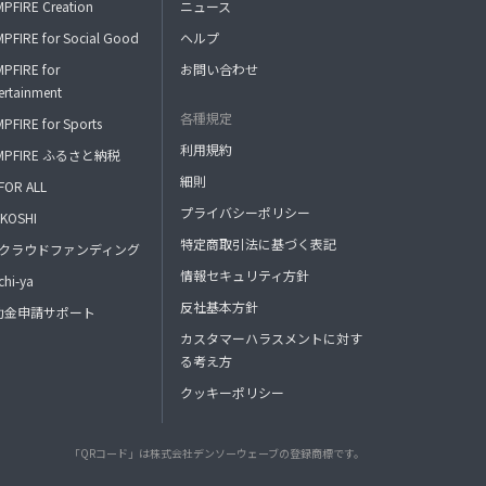
PFIRE Creation
ニュース
PFIRE for Social Good
ヘルプ
PFIRE for
お問い合わせ
ertainment
各種規定
PFIRE for Sports
利用規約
MPFIRE ふるさと納税
細則
FOR ALL
プライバシーポリシー
KOSHI
特定商取引法に基づく表記
FAクラウドファンディング
情報セキュリティ方針
hi-ya
反社基本方針
助金申請サポート
カスタマーハラスメントに対す
る考え方
クッキーポリシー
「QRコード」は株式会社デンソーウェーブの登録商標です。