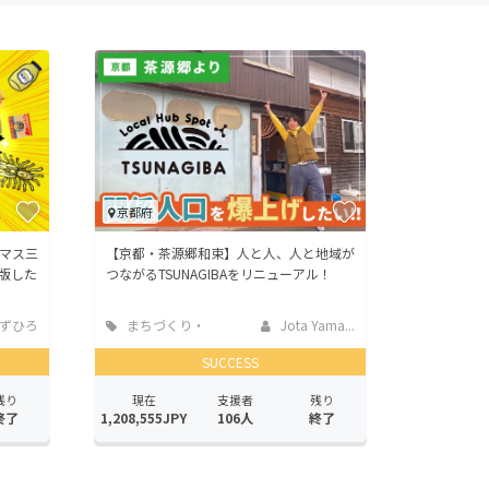
京都府
マス三
【京都・茶源郷和束】人と人、人と地域が
版した
つながるTSUNAGIBAをリニューアル！
ずひろ
まちづくり・
Jota Yama...
地域活性化
SUCCESS
残り
現在
支援者
残り
終了
1,208,555JPY
106人
終了