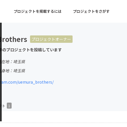
プロジェクトを掲載するには
プロジェクトをさがす
rothers
プロジェクトオーナー
ターン
注目の新着プロジェクト
募集終了が近いプロ
件のプロジェクトを投稿しています
現在地：埼玉県
音楽
舞台・パフォーマンス
出身地：埼玉県
ゲーム・サービス開発
フード・飲食店
ram.com/uemura_brothers/
書籍・雑誌出版
アニメ・漫画
チャレンジ
ビューティー・ヘルス
クト
1