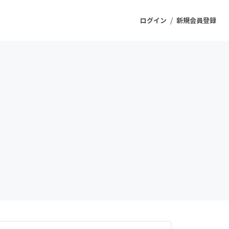
/
ログイン
新規会員登録
ジェクト
もうすぐ公開されます
プロダクト
ファッション
スポーツ
ケア
ソーシャルグッド