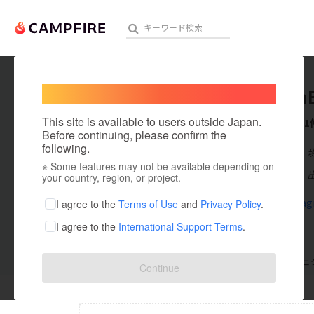
Welcome,
International users
UemuraB
人気のプロジェクト
注目のリ
This site is available to users outside Japan.
これまでに1
Before continuing, please confirm the
following.
在住国：日本
※ Some features may not be available depending on
アート・写真
出身国：日本
your country, region, or project.
テクノロジー・ガジェット
www.instag
I agree to the
Terms of Use
and
Privacy Policy
.
I agree to the
International Support Terms
.
映像・映画
ビジネス・起業
支援した
プロジェクト
0
投稿した
プロジェ
Continue
まちづくり・地域活性化