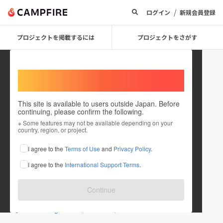
/
ログイン
新規会員登録
プロジェクトを掲載するには
プロジェクトをさがす
Welcome,
International users
This site is available to users outside Japan. Before
continuing, please confirm the following.
UNiFES2019
※ Some features may not be available depending on your
country, region, or project.
プロジェクトオーナー
I agree to the
Terms of Use
and
Privacy Policy
.
これまでに1件のプロジェクトを投稿しています
I agree to the
International Support Terms
.
在住国：未設定
出身国：未設定
Continue
www.facebook.com/UNiFES2019/
www.instagram.com/unifes2019/