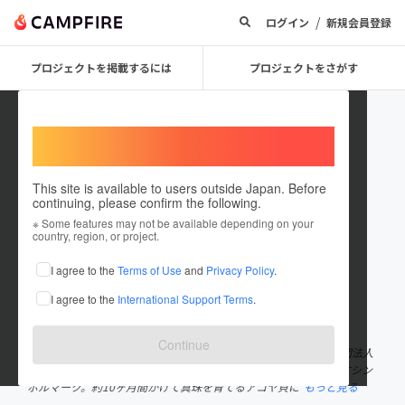
/
ログイン
新規会員登録
プロジェクトを掲載するには
プロジェクトをさがす
Welcome,
International users
This site is available to users outside Japan. Before
continuing, please confirm the following.
ThinkPearl
※ Some features may not be available depending on your
country, region, or project.
プロジェクトオーナー
I agree to the
Terms of Use
and
Privacy Policy
.
これまでに1件のプロジェクトを投稿しています
I agree to the
International Support Terms
.
在住国：日本
現在地：東京都
出身国：日本
出身地：東京都
Continue
シンクパールは、女性の健康教育と予防医療の推進を行う一般社団法人
です。シンクパールのロゴマークは、子宮頸がんの予防啓発を表すシン
ボルマーク。約10ヶ月間かけて真珠を育てるアコヤ貝に
もっと見る