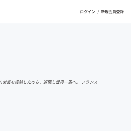
/
ログイン
新規会員登録
ジェクト
もうすぐ公開されます
プロダクト
法人営業を経験したのち、退職し世界一周へ。 フランス
ファッション
スポーツ
ケア
ソーシャルグッド