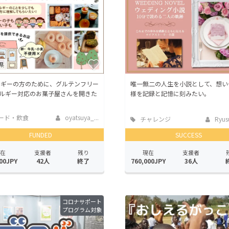
県
ルギーの方のために、グルテンフリー
唯一無二の人生を小説として、想い
レルギー対応のお菓子屋さんを開きた
様を記録と記憶に刻みたい。
ード・飲食
oyatsuya_...
チャレンジ
Ryusu
FUNDED
SUCCESS
在
支援者
残り
現在
支援者
00JPY
42人
終了
760,000JPY
36人
コロナサポート
プログラム対象