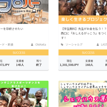
バーを存続させたい
【学生無料】先生がお金を払う！？
西口に『おしえるがっこう』をつく
す！
ード・飲食
OkiKeita
ソーシャルグ
LAST
ッド
SUCCESS
SUCCESS
在
支援者
残り
現在
支援者
071JPY
145人
終了
1,301,500JPY
160人