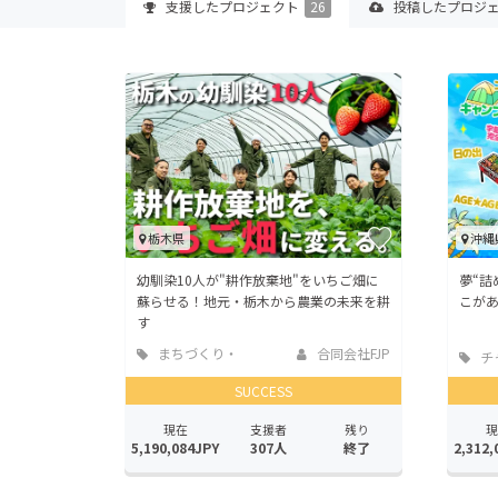
支援した
プロジェクト
26
投稿した
プロジ
栃木県
沖縄
幼馴染10人が"耕作放棄地"をいちご畑に
夢“詰
蘇らせる！地元・栃木から農業の未来を耕
こがあ
す
まちづくり・
合同会社FJP
チ
地域活性化
SUCCESS
現在
支援者
残り
現
5,190,084JPY
307人
終了
2,312,