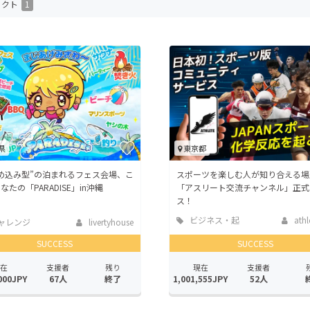
ェクト
1
CAMPFIRE for Social Good
CAMPFIRE Creation
CAMPFIREふるさと納税
machi-ya
コミュニティ
県
東京都
め込み型”の泊まれるフェス会場、こ
スポーツを楽しむ人が知り合える場
なたの「PARADISE」in沖縄
「アスリート交流チャンネル」正式
ス！
ビジネス・起
athle
ャレンジ
livertyhouse
業
SUCCESS
SUCCESS
在
支援者
残り
現在
支援者
000JPY
67人
終了
1,001,555JPY
52人