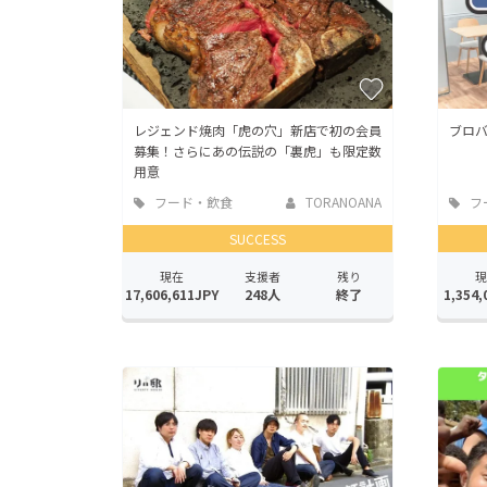
レジェンド焼肉「虎の穴」新店で初の会員
ブロ
募集！さらにあの伝説の「裏虎」も限定数
用意
フード・飲食
TORANOANA
フ
店
店
SUCCESS
現在
支援者
残り
現
17,606,611JPY
248人
終了
1,354,