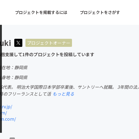
プロジェクトを掲載するには
プロジェクトをさがす
uki
プロジェクトオーナー
ターン
注目の新着プロジェクト
募集終了が近いプロ
6回支援して1件のプロジェクトを投稿しています
現在地：静岡県
音楽
舞台・パフォーマンス
出身地：静岡県
IDS代表。 明治大学国際日本学部卒業後、サントリーへ就職。 3年間の
ゲーム・サービス開発
フード・飲食店
ヶ月のフリーランスとして活
もっと見る
書籍・雑誌出版
アニメ・漫画
rv.jp/
om/
チャレンジ
ビューティー・ヘルス
ym.com/