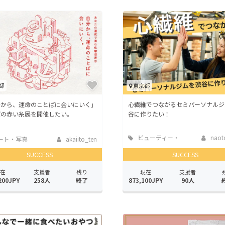
都
東京都
分から、運命のことばに会いにいく」
心繊維でつながるセミパーソナルジ
ばの赤い糸展を開催したい。
谷に作りたい！
ビューティー・
naoto
ート・写真
akaiito_ten
ヘルスケア
SUCCESS
SUCCESS
在
支援者
残り
現在
支援者
200JPY
258人
終了
873,100JPY
90人