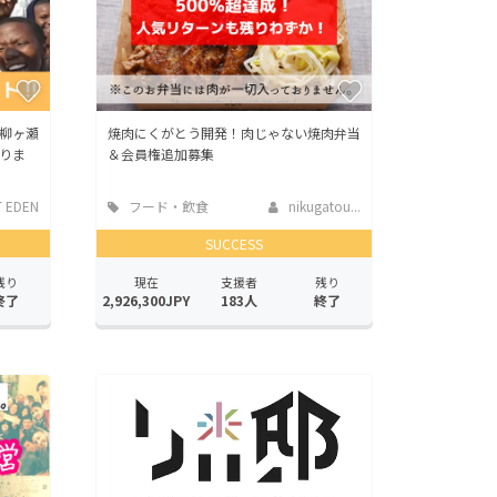
柳ヶ瀬
焼肉にくがとう開発！肉じゃない焼肉弁当
りま
＆会員権追加募集
 EDEN
フード・飲食
nikugatou...
店
SUCCESS
残り
現在
支援者
残り
終了
2,926,300JPY
183人
終了