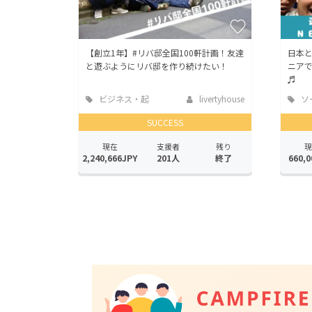
【創立1年】#リバ邸全国100軒計画！友達
日本
と遊ぶようにリバ邸を作り続けたい！
ニア
♬
ビジネス・起
livertyhouse
ソ
業
ッド
SUCCESS
現在
支援者
残り
現
2,240,666JPY
201人
終了
660,0