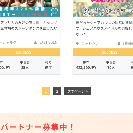
とアフリカの友好の架け橋に！タンザ
夢だったシェアハウスの運営に挑戦
で世界初のスポーツダンスを広げたい
す。シェアハウスアイドルを応援し
さい！
ーシャルグ
LAST EDEN
チャレンジ
sekain
SUCCESS
SUCCESS
在
支援者
残り
現在
支援者
00JPY
85人
終了
423,500JPY
70人
1
2
次のページ >