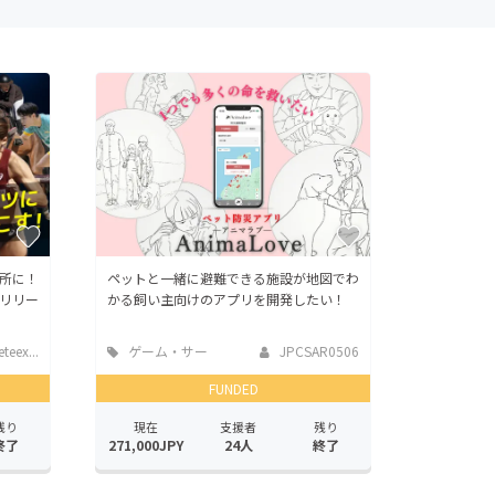
所に！
ペットと一緒に避難できる施設が地図でわ
リリー
かる飼い主向けのアプリを開発したい！
teex...
ゲーム・サー
JPCSAR0506
ビス開発
FUNDED
残り
現在
支援者
残り
終了
271,000JPY
24人
終了