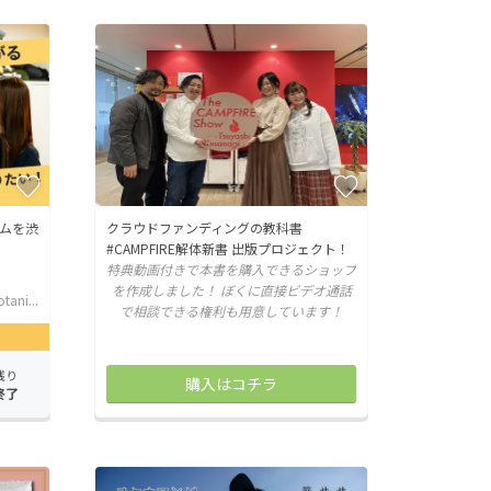
ムを渋
クラウドファンディングの教科書
#CAMPFIRE解体新書 出版プロジェクト！
特典動画付きで本書を購入できるショップ
を作成しました！ ぼくに直接ビデオ通話
tani...
で相談できる権利も用意しています！
残り
購入はコチラ
終了