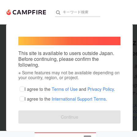
Welcome,
International users
Taro Suz
人気のプロジェクト
注目のリ
This site is available to users outside Japan.
これまでに2
Before continuing, please confirm the
following.
在住国：日本
※ Some features may not be available depending on
アート・写真
出身国：日本
your country, region, or project.
株式会社MIGR
テクノロジー・ガジェット
I agree to the
Terms of Use
and
Privacy Policy
.
において1年3
I agree to the
International Support Terms
.
映像・映画
suzutarog.xs
gobanchi.c
ビジネス・起業
Continue
element-g
まちづくり・地域活性化