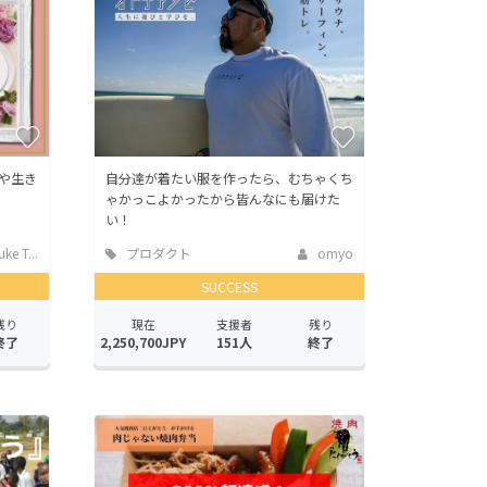
や生き
自分達が着たい服を作ったら、むちゃくち
ゃかっこよかったから皆んなにも届けた
い！
ke T...
プロダクト
omyo
SUCCESS
残り
現在
支援者
残り
終了
2,250,700JPY
151人
終了