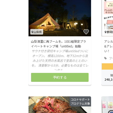
山梨県
静岡
山梨清里に再ブームを。1日1組限定プラ
アレ
イベートキャンプ場「untitled」始動
&ア
サウナ付き貸切キャンプ場untitledついに
い！
オープン。 標高1200m、地下52mから汲
フ
み上げた天然の水風呂で至高のととのい
店
を。 清里駅から5分、必要なものは全てレ
ンタル。
現
予約する
240,1
コロナサポート
プログラム対象