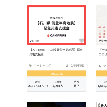
石川県
東京
【2024年元日 石川県能登半島地震】緊急
「自
災害支援金
こと
ソーシャルグ
CAMPFIRE
ア
ッド
SUCCESS
現在
支援者
残り
現
25,397,837JPY
5,281人
終了
1,688,