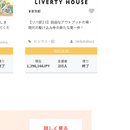
東京都
しま
【リバ邸2.0】自由なアウトプットの場・
てくだ
現代の駆け込み寺の新たな第一歩！
ビジネス・起
renkatakura
oma...
業
SUCCESS
残り
現在
支援者
残り
終了
1,296,166JPY
235人
終了