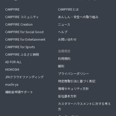
CAMPFIRE
CAMPFIREとは
CAMPFIRE コミュニティ
あんしん・安全への取り組み
CAMPFIRE Creation
ニュース
CAMPFIRE for Social Good
ヘルプ
CAMPFIRE for Entertainment
お問い合わせ
CAMPFIRE for Sports
各種規定
CAMPFIRE ふるさと納税
利用規約
AD FOR ALL
細則
HIOKOSHI
プライバシーポリシー
JFAクラウドファンディング
特定商取引法に基づく表記
machi-ya
情報セキュリティ方針
補助金申請サポート
反社基本方針
カスタマーハラスメントに対する考え
方