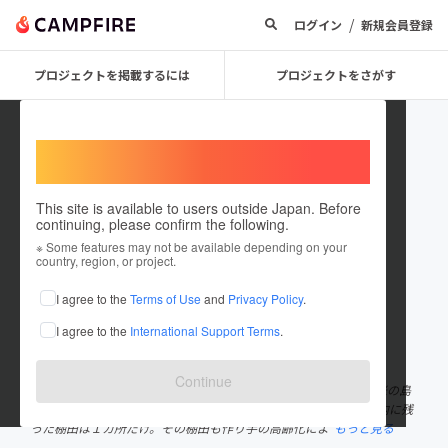
/
ログイン
新規会員登録
プロジェクトを掲載するには
プロジェクトをさがす
Welcome,
International users
This site is available to users outside Japan. Before
continuing, please confirm the following.
田に力会
※ Some features may not be available depending on your
country, region, or project.
プロジェクトオーナー
I agree to the
Terms of Use
and
Privacy Policy
.
これまでに1回支援して1件のプロジェクトを投稿しています
I agree to the
International Support Terms
.
在住国：日本
現在地：沖縄県
出身国：日本
出身地：沖縄県
Continue
沖縄本島から東約100キロに浮かぶ離島『久米島』は、かつて米の島
と言われるくらいお米が沢山とれた島でした。しかし、現在は島内に残
った棚田は１カ所だけ。その棚田も作り手の高齢化によ
もっと見る