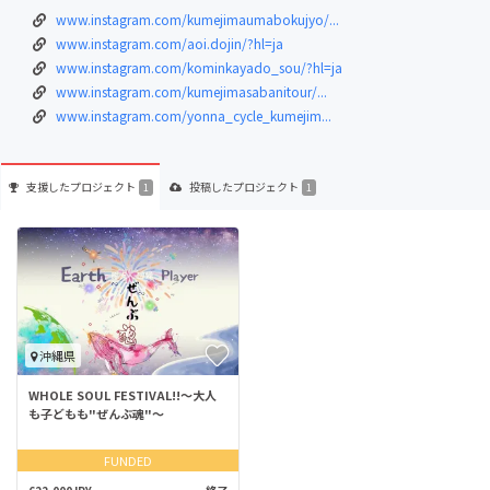
www.instagram.com/kumejimaumabokujyo/...
www.instagram.com/aoi.dojin/?hl=ja
www.instagram.com/kominkayado_sou/?hl=ja
www.instagram.com/kumejimasabanitour/...
www.instagram.com/yonna_cycle_kumejim...
支援した
プロジェクト
投稿した
プロジェクト
1
1
沖縄県
WHOLE SOUL FESTIVAL!!～大人
も子どもも"ぜんぶ魂"～
FUNDED