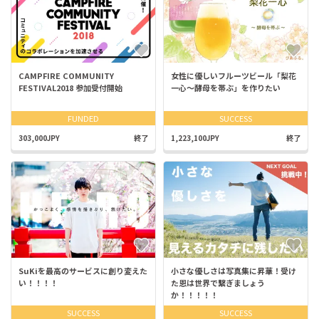
CAMPFIRE COMMUNITY
女性に優しいフルーツビール「梨花
FESTIVAL2018 参加受付開始
一心〜酵母を帯ぶ」を作りたい
FUNDED
SUCCESS
303,000JPY
終了
1,223,100JPY
終了
SuKiを最高のサービスに創り変えた
小さな優しさは写真集に昇華！受け
い！！！！
た恩は世界で繋ぎましょう
か！！！！！
SUCCESS
SUCCESS