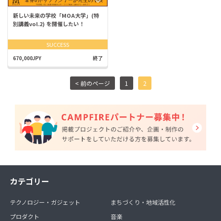
新しい未来の学校「MOA大学」(特
別講義vol.2) を開催したい！
SUCCESS
670,000JPY
終了
< 前のページ
1
2
カテゴリー
テクノロジー・ガジェット
まちづくり・地域活性化
プロダクト
音楽