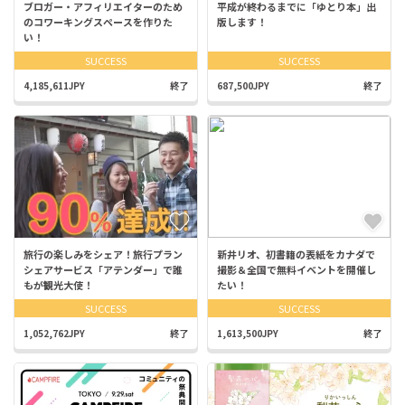
ブロガー・アフィリエイターのため
平成が終わるまでに「ゆとり本」出
のコワーキングスペースを作りた
版します！
い！
SUCCESS
SUCCESS
4,185,611JPY
終了
687,500JPY
終了
旅行の楽しみをシェア！旅行プラン
新井リオ、初書籍の表紙をカナダで
シェアサービス「アテンダー」で誰
撮影＆全国で無料イベントを開催し
もが観光大使！
たい！
SUCCESS
SUCCESS
1,052,762JPY
終了
1,613,500JPY
終了