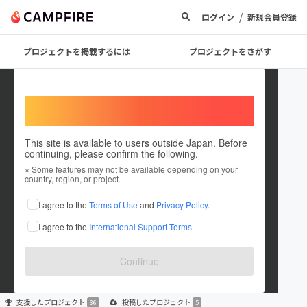
/
ログイン
新規会員登録
プロジェクトを掲載するには
プロジェクトをさがす
Welcome,
International users
This site is available to users outside Japan. Before
continuing, please confirm the following.
Takumi Yano
※ Some features may not be available depending on your
country, region, or project.
プロジェクトオーナー
I agree to the
Terms of Use
and
Privacy Policy
.
これまでに36回支援して5件のプロジェクトを投稿しています
I agree to the
International Support Terms
.
在住国：日本
現在地：東京都
出身国：日本
出身地：宮崎県
Continue
支援した
プロジェクト
投稿した
プロジェクト
36
5