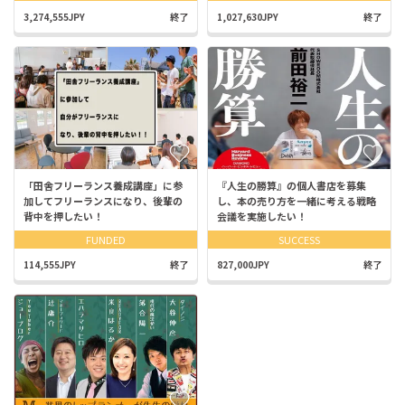
3,274,555JPY
終了
1,027,630JPY
終了
「田舎フリーランス養成講座」に参
『人生の勝算』の個人書店を募集
加してフリーランスになり、後輩の
し、本の売り方を一緒に考える戦略
背中を押したい！
会議を実施したい！
FUNDED
SUCCESS
114,555JPY
終了
827,000JPY
終了