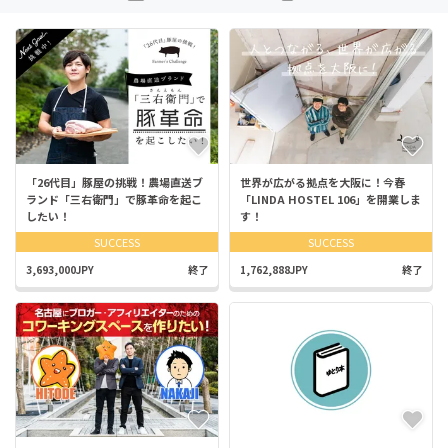
「26代目」豚屋の挑戦！農場直送ブ
世界が広がる拠点を大阪に！今春
ランド「三右衛門」で豚革命を起こ
「LINDA HOSTEL 106」を開業しま
したい！
す！
SUCCESS
SUCCESS
3,693,000JPY
終了
1,762,888JPY
終了