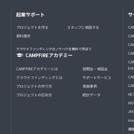
起案サポート
サ
プロジェクトを作る
スタッフに相談する
CA
資料請求
CA
CAM
クラウドファンディングのノウハウを無料で学ぼう
CAM
CAMPFIREアカデミー
CAM
Ent
CAMPFIREアカデミーとは
説明会・相談会
CAM
クラウドファンディングとは
サポートサービス
CA
プロジェクトの作り方
実施事例
AD 
プロジェクトの広め方
統計データ
HIO
J
mac
補