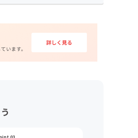
ょう
oint 03