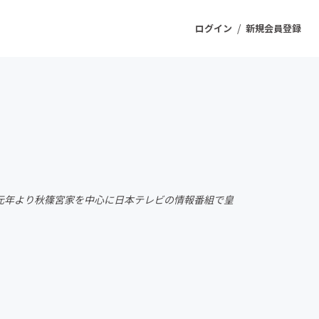
/
ログイン
新規会員登録
ジェクト
もうすぐ公開されます
プロダクト
成元年より秋篠宮家を中心に日本テレビの情報番組で皇
ファッション
スポーツ
ケア
ソーシャルグッド