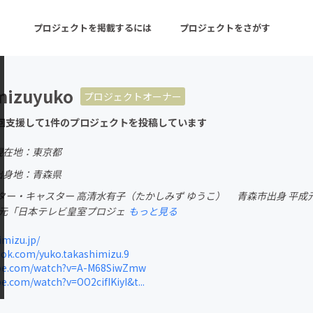
プロジェクトを掲載するには
プロジェクトをさがす
mizuyuko
プロジェクトオーナー
ターン
注目の新着プロジェクト
募集終了が近いプロ
回支援して1件のプロジェクトを投稿しています
現在地：東京都
音楽
舞台・パフォーマンス
出身地：青森県
ター・キャスター 高清水有子（たかしみず ゆうこ） 青森市出身 平
ゲーム・サービス開発
フード・飲食店
 元「日本テレビ皇室プロジェ
もっと見る
書籍・雑誌出版
アニメ・漫画
mizu.jp/
ok.com/yuko.takashimizu.9
チャレンジ
ビューティー・ヘルス
be.com/watch?v=A-M68SiwZmw
.com/watch?v=OO2cifIKiyI&t...