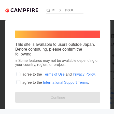
Welcome,
International users
Takashi
人気のプロジェクト
注目のリ
This site is available to users outside Japan.
これまでに4
Before continuing, please confirm the
following.
在住国：日本
※ Some features may not be available depending on
アート・写真
出身国：日本
your country, region, or project.
皇室コメンテー
テクノロジー・ガジェット
I agree to the
Terms of Use
and
Privacy Policy
.
室取材を担当。
I agree to the
International Support Terms
.
映像・映画
yukotakashi
www.facebo
ビジネス・起業
Continue
www.youtu
www.youtube
まちづくり・地域活性化