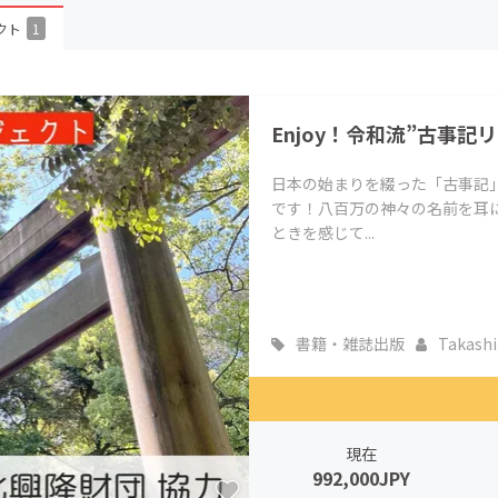
CAMPFIRE for Social Good
CAMPFIRE Creation
クト
1
CAMPFIREふるさと納税
machi-ya
コミュニティ
Enjoy！令和流”古事記
日本の始まりを綴った「古事記
です！八百万の神々の名前を耳
ときを感じて...
書籍・雑誌出版
Takashim
現在
992,000JPY