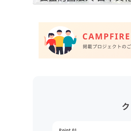
ク
Point 01