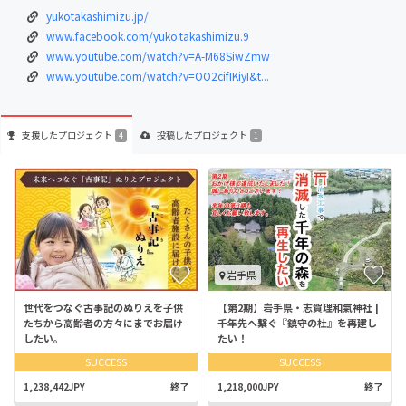
yukotakashimizu.jp/
www.facebook.com/yuko.takashimizu.9
www.youtube.com/watch?v=A-M68SiwZmw
www.youtube.com/watch?v=OO2cifIKiyI&t...
支援した
プロジェクト
投稿した
プロジェクト
4
1
岩手県
世代をつなぐ古事記のぬりえを子供
【第2期】岩手県・志賀理和氣神社 |
たちから高齢者の方々にまでお届け
千年先へ繋ぐ『鎮守の杜』を再建し
したい。
たい！
SUCCESS
SUCCESS
1,238,442JPY
終了
1,218,000JPY
終了