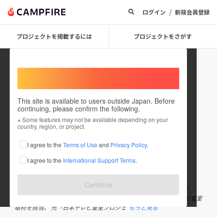
/
ログイン
新規会員登録
プロジェクトを掲載するには
プロジェクトをさがす
Welcome,
International users
This site is available to users outside Japan. Before
continuing, please confirm the following.
Takashimizuyuko
※ Some features may not be available depending on your
country, region, or project.
プロジェクトオーナー
I agree to the
Terms of Use
and
Privacy Policy
.
これまでに4回支援して1件のプロジェクトを投稿しています
I agree to the
International Support Terms
.
在住国：日本
現在地：東京都
出身国：日本
出身地：青森県
Continue
皇室コメンテーター・キャスター 高清水有子（たかしみず ゆうこ）
青森市出身 平成元年より秋篠宮家を中心に日本テレビの情報番組で皇室
取材を担当。 元「日本テレビ皇室プロジェ
もっと見る