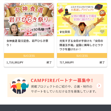
佐賀県
女神食道 設立記念、岩戸ひらき祭
元気すぎる女将が手掛けた「女将の
り！
開運玉手箱」全国に美味しさとワク
ワクを届けたい！
SUCCESS
SUCCESS
1,710,892JPY
終了
717,000JPY
終了