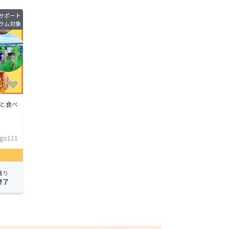
サポート
ラム対象
と食べ
ngo111
残り
終了