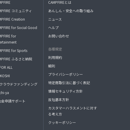
MPFIRE
CAMPFIREとは
MPFIRE コミュニティ
あんしん・安全への取り組み
PFIRE Creation
ニュース
PFIRE for Social Good
ヘルプ
PFIRE for
お問い合わせ
ertainment
各種規定
PFIRE for Sports
利用規約
MPFIRE ふるさと納税
細則
FOR ALL
プライバシーポリシー
KOSHI
特定商取引法に基づく表記
FAクラウドファンディング
情報セキュリティ方針
hi-ya
反社基本方針
助金申請サポート
カスタマーハラスメントに対す
る考え方
クッキーポリシー