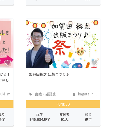
かる！
加賀田裕之 出版まつり♪
でほし
suki_m
書籍・雑誌出
kagata_hi...
版
FUNDED
残り
現在
支援者
残り
終了
946,084JPY
91人
終了