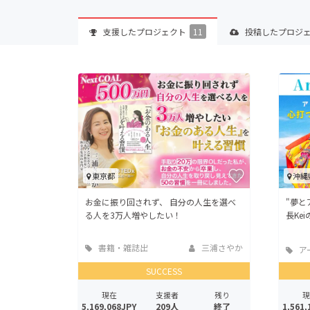
支援した
プロジェクト
11
投稿した
プロジ
東京都
沖縄
お金に振り回されず、 自分の人生を選べ
"夢と
る人を3万人増やしたい！
長Ke
書籍・雑誌出
三浦さやか
ア
版
SUCCESS
現在
支援者
残り
現
5,169,068JPY
209人
終了
1,561,