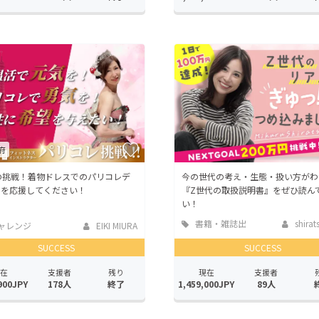
府
の挑戦！着物ドレスでのパリコレデ
今の世代の考え・生態・扱い方がわ
ーを応援してください！
『Z世代の取扱説明書』をぜひ読ん
い！
書籍・雑誌出
shirat
ャレンジ
EIKI MIURA
版
SUCCESS
SUCCESS
在
支援者
残り
現在
支援者
900JPY
178人
終了
1,459,000JPY
89人