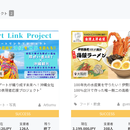
CAMPFIRE for Social Good
CAMPFIRE Creation
ェクト
2
CAMPFIREふるさと納税
machi-ya
コミュニティ
県
大阪府
アートが織り成す未来へ！沖縄女社
100年先の水産業を守りたい！伊勢
iの表現者応援プロジェクト"
100％出汁で作った唯一無二の高級
ン
フード・飲食
guest
ート・写真
Artiumu
店
SUCCESS
SUCCESS
在
支援者
残り
現在
支援者
120JPY
126人
終了
3,199,000JPY
308人