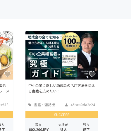
海老
中小企業に正しい助成金の活用方法を伝え
ラーメ
る書籍を広めたい！
e61f...
書籍・雑誌出
46bca0da2e24
版
SUCCESS
残り
現在
支援者
残り
終了
602,200JPY
45人
終了