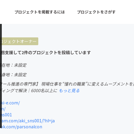
プロジェクトを掲載するには
プロジェクトをさがす
ロジェクトオーナー
ターン
注目の新着プロジェクト
募集終了が近いプロ
1回支援して2件のプロジェクトを投稿しています
現在地：未設定
音楽
舞台・パフォーマンス
出身地：未設定
クール推進の専門家】 現場仕事を“憧れの職業”に変えるムーブメントを
ゲーム・サービス開発
フード・飲食店
ディングで解決｜6000名以上に
もっと見る
書籍・雑誌出版
アニメ・漫画
ki-e.com/
om/
チャレンジ
ビューティー・ヘルス
sns001
ram.com/aki_sns001/?hl=ja
ok.com/parsonalcon