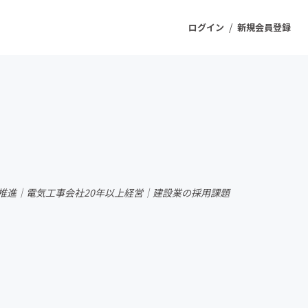
/
ログイン
新規会員登録
ジェクト
もうすぐ公開されます
プロダクト
推進｜電気工事会社20年以上経営｜建設業の採用課題
ファッション
スポーツ
ケア
ソーシャルグッド