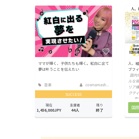
ママが輝く、子供たちも輝く。紅白に出て
人、
夢は叶うことを伝えたい
ブフ
国内外
ルな視
音楽
cosmamash...
リア
クテ
SUCCESS
変
現在
支援者
残り
1,456,000JPY
44人
終了