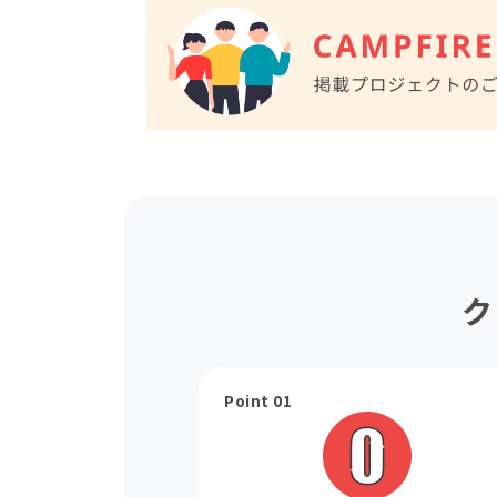
ク
Point 01