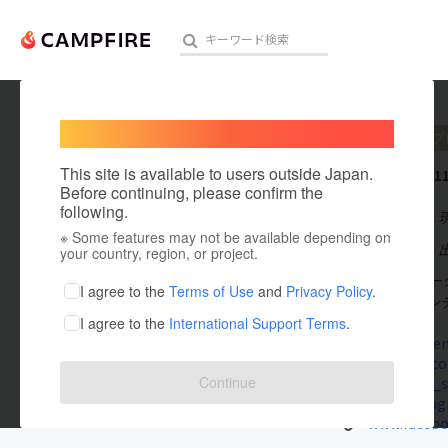
Welcome,
International users
秋山剛
プ
人気のプロジェクト
注目のリ
This site is available to users outside Japan.
これまでに1
Before continuing, please confirm the
following.
在住国：日本
※ Some features may not be available depending on
アート・写真
出身国：日本
your country, region, or project.
【ブルーカラー
テクノロジー・ガジェット
I agree to the
Terms of Use
and
Privacy Policy
.
をSNS×ブラン
I agree to the
International Support Terms
.
映像・映画
akiyamaden
otona-in.c
ビジネス・起業
Continue
x.com/aki_
www.instag
まちづくり・地域活性化
www.facebo