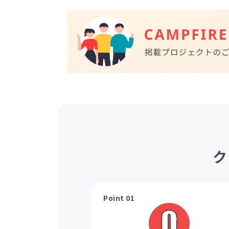
ク
Point 01