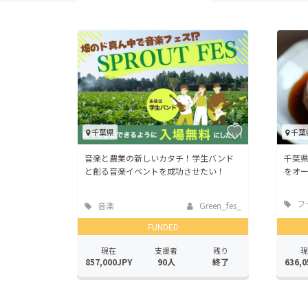
千葉県
千葉
音楽と農業の新しいカタチ！学生バンド
千葉
と創る音楽イベントを成功させたい！
をオー
フ
音楽
Green_fes_
店
FUNDED
現在
支援者
残り
現
857,000JPY
90人
終了
636,0