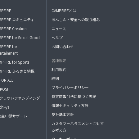
MPFIRE
CAMPFIREとは
MPFIRE コミュニティ
あんしん・安全への取り組み
PFIRE Creation
ニュース
PFIRE for Social Good
ヘルプ
PFIRE for
お問い合わせ
ertainment
各種規定
PFIRE for Sports
利用規約
MPFIRE ふるさと納税
細則
FOR ALL
プライバシーポリシー
KOSHI
特定商取引法に基づく表記
FAクラウドファンディング
情報セキュリティ方針
hi-ya
反社基本方針
助金申請サポート
カスタマーハラスメントに対す
る考え方
クッキーポリシー