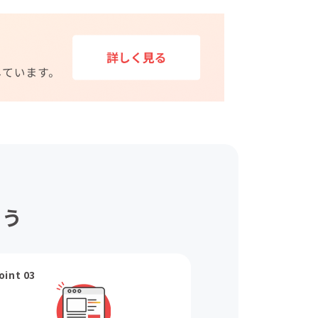
ょう
oint 03