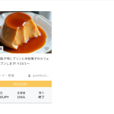
CAMPFIRE for Social Good
CAMPFIRE Creation
CAMPFIREふるさと納税
machi-ya
コミュニティ
県
県銚子市にプリンと米粉菓子のカフェ
プンします! ※10/1〜
ード・飲食
purintoco...
SUCCESS
在
支援者
残り
55JPY
130人
終了