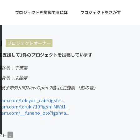
プロジェクトを掲載するには
プロジェクトをさがす
I
プロジェクトオーナー
ターン
注目の新着プロジェクト
募集終了が近いプロ
回支援して1件のプロジェクトを投稿しています
現在地：千葉県
音楽
舞台・パフォーマンス
出身地：未設定
千葉県銚子市外川町New Open 2階-民泊施設 「船の音」
ゲーム・サービス開発
フード・飲食店
am.com/tokiyori_cafe?igsh=...
書籍・雑誌出版
アニメ・漫画
ram.com/teruki710?igsh=MWd1...
ram.com/__funeno_oto?igsh=a...
チャレンジ
ビューティー・ヘルス
クト
1