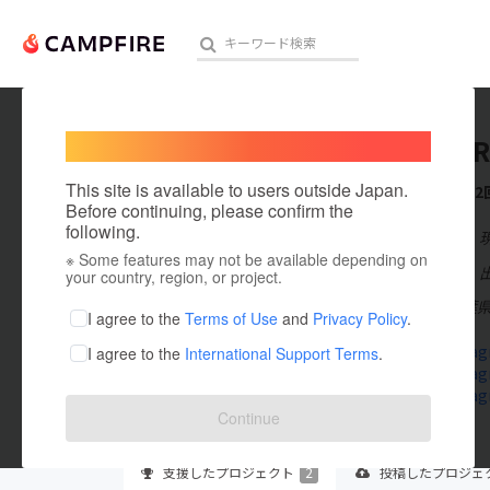
Welcome,
International users
TOKIYOR
人気のプロジェクト
注目のリ
This site is available to users outside Japan.
これまでに2
Before continuing, please confirm the
following.
在住国：日本
※ Some features may not be available depending on
アート・写真
出身国：日本
your country, region, or project.
TOKIYORI 
テクノロジー・ガジェット
I agree to the
Terms of Use
and
Privacy Policy
.
www.instagr
I agree to the
International Support Terms
.
映像・映画
www.instag
www.instag
ビジネス・起業
Continue
まちづくり・地域活性化
支援した
プロジェクト
2
投稿した
プロジェ