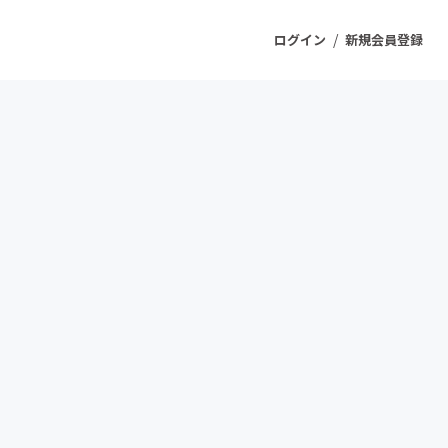
/
ログイン
新規会員登録
ジェクト
もうすぐ公開されます
プロダクト
ファッション
スポーツ
ケア
ソーシャルグッド