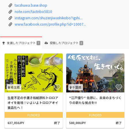
tacshuwa.base.shop
note.com/tactribo5810
instagram.com/shuzenjiwashikobo?igshi...
www.facebook.com/profile.php?id=10007...
支援した
プロジェクト
投稿した
プロジェクト
7
2
埼玉県
千葉県
生産不足の手漉き和紙原料トロロア
"江戸優り" 佐原に、未来のまちづく
オイを栽培！いよいよトロロアオイ
りの新たな拠点を!!
食品化へ！
FUNDED
FUNDED
637,050JPY
終了
580,000JPY
終了