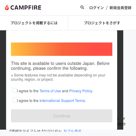
/
ログイン
新規会員登録
プロジェクトを掲載するには
プロジェクトをさがす
Welcome,
International users
This site is available to users outside Japan. Before
continuing, please confirm the following.
TAKUTO MASUDA
※ Some features may not be available depending on your
country, region, or project.
プロジェクトオーナー
I agree to the
Terms of Use
and
Privacy Policy
.
これまでに7回支援して2件のプロジェクトを投稿しています
I agree to the
International Support Terms
.
在住国：日本
現在地：静岡県
出身国：日本
出身地：富山県
Continue
静岡県伊豆市修善寺にて伝統和紙「修善寺紙」を継承すべく活動中。 #
和紙 #修善寺 #サッカー #シューズ開発 #トライボロジー #旅 #動画制作
#英語もちょっとは #片付けおじ
もっと見る