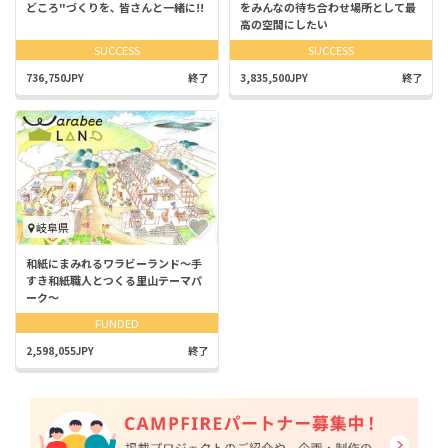
どころ"づくりを､ 皆さんと一緒に!!
をみんなの待ち合わせ場所として最
高の空間にしたい
SUCCESS
SUCCESS
736,750JPY
終了
3,835,500JPY
終了
岐阜県
和紙にまみれるワラビーランド～手
すき和紙職人とつくる里山テーマパ
ーク～
FUNDED
2,598,055JPY
終了