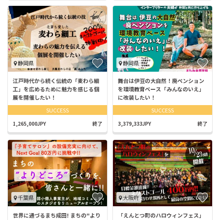
静岡県
静岡県
江戸時代から続く伝統の「麦わら細
舞台は伊豆の大自然！廃ペンション
工」を広めるために魅力を感じる個
を環境教育ベース「みんなのいえ」
展を開催したい！
に改装したい！
SUCCESS
SUCCESS
1,265,000JPY
終了
3,379,333JPY
終了
千葉県
大阪府
世界に通づるまち成田! まちの"より
「えんとつ町のハロウィンフェス」