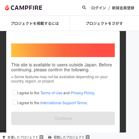
/
ログイン
新規会員登録
プロジェクトを掲載するには
プロジェクトをさがす
Welcome,
International users
This site is available to users outside Japan. Before
continuing, please confirm the following.
Squatting
※ Some features may not be available depending on your
country, region, or project.
プロジェクトオーナー
I agree to the
Terms of Use
and
Privacy Policy
.
これまでに1件のプロジェクトを投稿しています
I agree to the
International Support Terms
.
在住国：日本
現在地：未設定
出身国：日本
出身地：未設定
Continue
支援した
プロジェクト
投稿した
プロジェクト
0
1