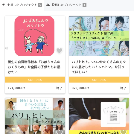
支援した
プロジェクト
投稿した
プロジェクト
5
1
養生の自費制作絵本「おばちゃんの
ハリトヒト。vol.2をたくさんの方々
おくりもの」を全国の子供たちに届
にお届けしたい！＆ハトマ。を知っ
けたい
てほしい！
SUCCESS
SUCCESS
124,000JPY
終了
328,800JPY
終了