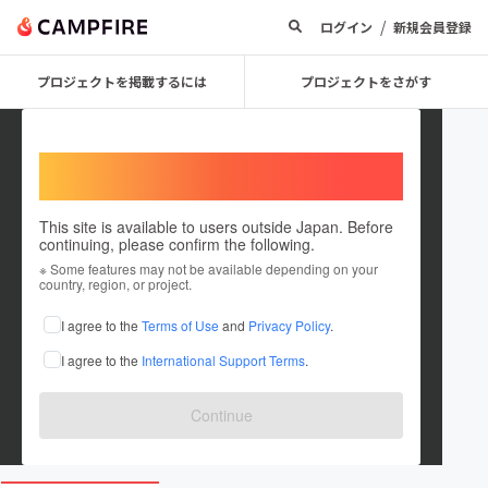
/
ログイン
新規会員登録
プロジェクトを掲載するには
プロジェクトをさがす
Welcome,
International users
This site is available to users outside Japan. Before
continuing, please confirm the following.
Soudai Kawashima
※ Some features may not be available depending on your
country, region, or project.
プロジェクトオーナー
I agree to the
Terms of Use
and
Privacy Policy
.
これまでに5回支援して1件のプロジェクトを投稿しています
I agree to the
International Support Terms
.
在住国：日本
現在地：京都府
出身国：日本
出身地：大阪府
Continue
community.camp-fire.jp/projects/view/...