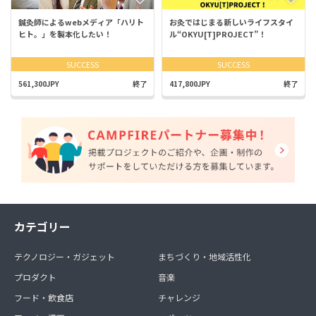
鍼灸師によるwebメディア「ハリト
お灸ではじまる新しいライフスタイ
ヒト。」を製本化したい！
ル“OKYU[T]PROJECT”！
SUCCESS
SUCCESS
561,300JPY
終了
417,800JPY
終了
カテゴリー
テクノロジー・ガジェット
まちづくり・地域活性化
プロダクト
音楽
フード・飲食店
チャレンジ