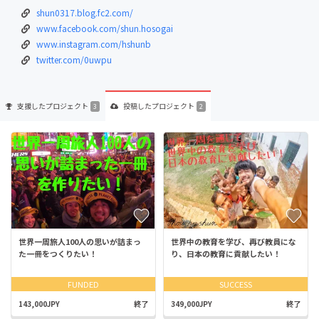
shun0317.blog.fc2.com/
www.facebook.com/shun.hosogai
www.instagram.com/hshunb
twitter.com/0uwpu
支援した
プロジェクト
投稿した
プロジェクト
3
2
世界一周旅人100人の思いが詰まっ
世界中の教育を学び、再び教員にな
た一冊をつくりたい！
り、日本の教育に貢献したい！
FUNDED
SUCCESS
143,000JPY
終了
349,000JPY
終了