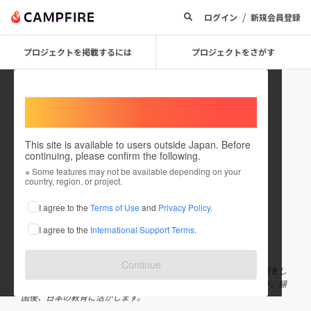
/
ログイン
新規会員登録
プロジェクトを掲載するには
プロジェクトをさがす
Welcome,
International users
This site is available to users outside Japan. Before
continuing, please confirm the following.
Shun0317
※ Some features may not be available depending on your
country, region, or project.
プロジェクトオーナー
I agree to the
Terms of Use
and
Privacy Policy
.
これまでに3回支援して2件のプロジェクトを投稿しています
I agree to the
International Support Terms
.
在住国：未設定
出身国：日本
出身地：東京都
Continue
元教員です。３月末で退職し、現在は「教育」をテーマに世界一周をし
ています。世界中の学校を周り、それぞれの良いエッセンスを学び、帰
国後、日本の教育に活かします。