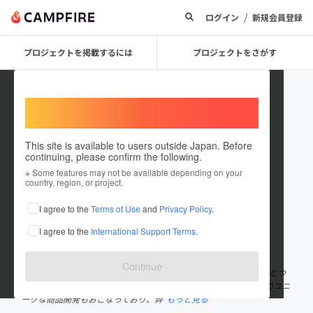
/
ログイン
新規会員登録
プロジェクトを掲載するには
プロジェクトをさがす
Welcome,
International users
This site is available to users outside Japan. Before
continuing, please confirm the following.
有限会社アートスタジオわお
※ Some features may not be available depending on your
country, region, or project.
プロジェクトオーナー
I agree to the
Terms of Use
and
Privacy Policy
.
これまでに1件のプロジェクトを投稿しています
I agree to the
International Support Terms
.
在住国：日本
現在地：長崎県
出身国：日本
出身地：長崎県
Continue
hamaru-food 「遊び心から新しい発想を」 弊社は、地域活性のひとつ
になれればと様々な事業をおこなっております。 そんな中、地域のユニ
ークな商品開発もおこなっており、弊
もっと見る