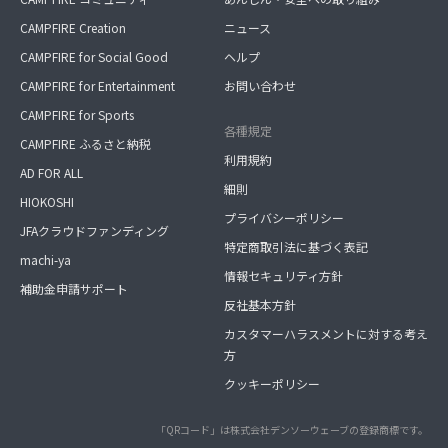
CAMPFIRE Creation
ニュース
CAMPFIRE for Social Good
ヘルプ
CAMPFIRE for Entertainment
お問い合わせ
CAMPFIRE for Sports
各種規定
CAMPFIRE ふるさと納税
利用規約
AD FOR ALL
細則
HIOKOSHI
プライバシーポリシー
JFAクラウドファンディング
特定商取引法に基づく表記
machi-ya
情報セキュリティ方針
補助金申請サポート
反社基本方針
カスタマーハラスメントに対する考え
方
クッキーポリシー
「QRコード」は株式会社デンソーウェーブの登録商標です。