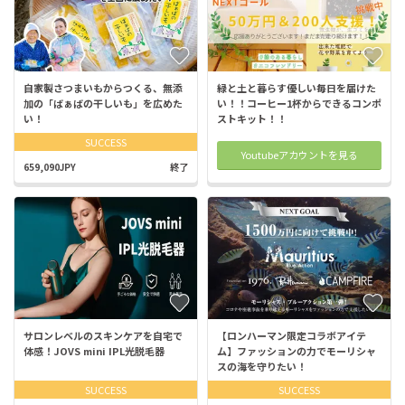
自家製さつまいもからつくる、無添
緑と土と暮らす優しい毎日を届けた
加の「ばぁばの干しいも」を広めた
い！！コーヒー1杯からできるコンポ
い！
ストキット！！
SUCCESS
Youtubeアカウントを見る
659,090JPY
終了
サロンレベルのスキンケアを自宅で
【ロンハーマン限定コラボアイテ
体感！JOVS mini IPL光脱毛器
ム】ファッションの力でモーリシャ
スの海を守りたい！
SUCCESS
SUCCESS