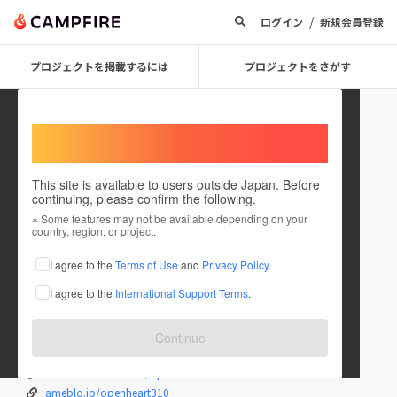
/
ログイン
新規会員登録
プロジェクトを掲載するには
プロジェクトをさがす
Welcome,
International users
This site is available to users outside Japan. Before
continuing, please confirm the following.
RiKA_OneStory
※ Some features may not be available depending on your
country, region, or project.
プロジェクトオーナー
I agree to the
Terms of Use
and
Privacy Policy
.
これまでに14回支援して1件のプロジェクトを投稿しています
I agree to the
International Support Terms
.
在住国：日本
現在地：愛知県
出身国：日本
出身地：愛知県
Continue
www.rika-hirasawa.com/
www.facebook.com/openheart310
ameblo.jp/openheart310