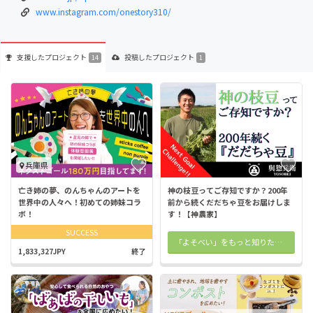
www.instagram.com/onestory310/
支援した
プロジェクト
投稿した
プロジェクト
14
1
兵庫県
亡き姉の夢、のんちゃんのアートを
神の枝豆ってご存知ですか？200年
世界中の人々へ！初めての姉妹コラ
前から続くだだちゃ豆をお届けしま
ボ！
す！【神農家】
SUCCESS
「よそべい」をもっと知りたい方 こちらで知れます
1,833,327JPY
終了