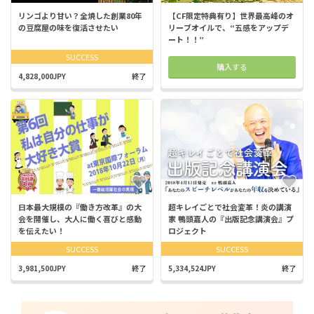
リンゴより甘い？全焼した創業80年
【CF限定特典有り】世界最高峰のオ
の豆腐屋の味を復活させたい
リーブオイルで、“五感をアップデ
ート！！”
SUCCESS
購入する
4,828,000JPY
終了
日本最大規模の『働き方改革』の大
超キレイごとで社会変革！炎の講演
会を開催し、大人に働く喜びと感動
家 鴨頭嘉人の『出版記念講演会』プ
を伝えたい！
ロジェクト
SUCCESS
SUCCESS
3,981,500JPY
終了
5,334,524JPY
終了