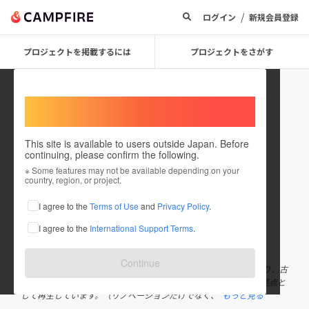
/
ログイン
新規会員登録
プロジェクトを掲載するには
プロジェクトをさがす
Welcome,
International users
This site is available to users outside Japan. Before
continuing, please confirm the following.
Rbank_shimizu
※ Some features may not be available depending on your
country, region, or project.
プロジェクトオーナー
I agree to the
Terms of Use
and
Privacy Policy
.
これまでに1回支援して1件のプロジェクトを投稿しています
I agree to the
International Support Terms
.
在住国：日本
現在地：東京都
出身国：日本
出身地：埼玉県
Continue
Rバンク ソリューション事業部の清水麻里です！ 使わなくなったり、古
くなったりした建物をリノベーションし、豊かな暮らしや交流の拠点と
して再生しています。（リノベーションだけでなく、
もっと見る