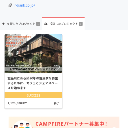
r-bank.co.jp/
支援した
プロジェクト
投稿した
プロジェクト
1
1
北品川にある築90年の古民家を再生
するために、カフェとシェアスペー
スを始めます！
SUCCESS
1,125,000JPY
終了