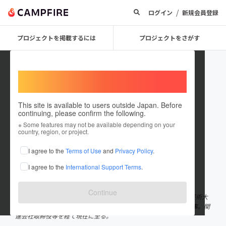
/
ログイン
新規会員登録
プロジェクトを掲載するには
プロジェクトをさがす
Welcome,
International users
This site is available to users outside Japan. Before
continuing, please confirm the following.
RSR
※ Some features may not be available depending on your
country, region, or project.
プロジェクトオーナー
I agree to the
Terms of Use
and
Privacy Policy
.
これまでに1件のプロジェクトを投稿しています
I agree to the
International Support Terms
.
在住国：日本
現在地：東京都
出身国：日本
出身地：栃木県
Continue
プロダクトデザイナー／プランナー 1966年宇都宮市生まれ 大阪芸術大
学卒 広告代理店勤務後、大手IT企業にてデザインや事業企画に従事。関
連会社取締役等を経て現在に至る。