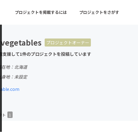
プロジェクトを掲載するには
プロジェクトをさがす
vegetables
プロジェクトオーナー
ターン
注目の新着プロジェクト
募集終了が近いプロ
回支援して1件のプロジェクトを投稿しています
現在地：北海道
音楽
舞台・パフォーマンス
出身地：未設定
ゲーム・サービス開発
フード・飲食店
table.com
書籍・雑誌出版
アニメ・漫画
チャレンジ
ビューティー・ヘルス
クト
1