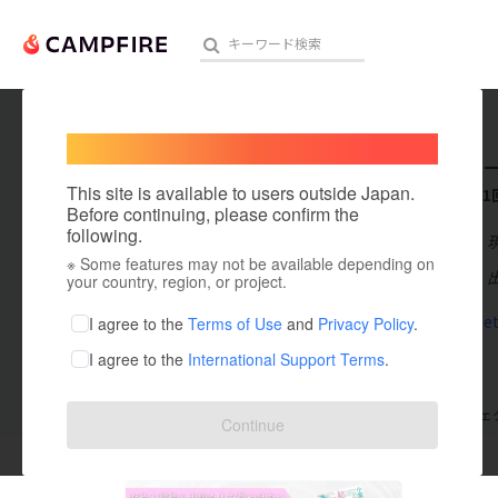
Welcome,
International users
ROCKIN_
人気のプロジェクト
注目のリ
This site is available to users outside Japan.
これまでに1
Before continuing, please confirm the
following.
在住国：日本
※ Some features may not be available depending on
アート・写真
出身国：日本
your country, region, or project.
テクノロジー・ガジェット
rockinvege
I agree to the
Terms of Use
and
Privacy Policy
.
I agree to the
International Support Terms
.
映像・映画
ビジネス・起業
支援した
プロジェクト
1
投稿した
プロジェ
Continue
まちづくり・地域活性化