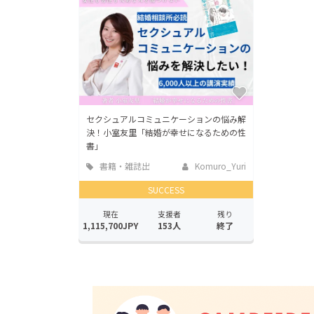
セクシュアルコミュニケーションの悩み解
決！小室友里「結婚が幸せになるための性
書」
書籍・雑誌出
Komuro_Yuri
版
SUCCESS
現在
支援者
残り
1,115,700JPY
153人
終了