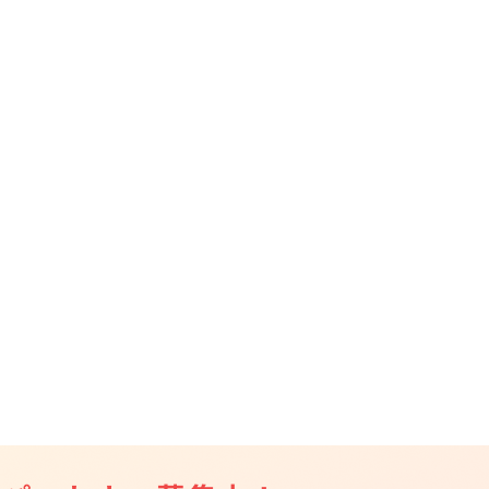
CAMPFIRE for Social Good
CAMPFIRE Creation
CAMPFIREふるさと納税
machi-ya
コミュニティ