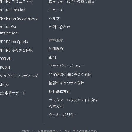
MPFIRE コミュニティ
あんしん・安全への取り組み
PFIRE Creation
ニュース
PFIRE for Social Good
ヘルプ
PFIRE for
お問い合わせ
ertainment
各種規定
PFIRE for Sports
利用規約
MPFIRE ふるさと納税
細則
FOR ALL
プライバシーポリシー
KOSHI
特定商取引法に基づく表記
FAクラウドファンディング
情報セキュリティ方針
hi-ya
反社基本方針
助金申請サポート
カスタマーハラスメントに対す
る考え方
クッキーポリシー
「QRコード」は株式会社デンソーウェーブの登録商標です。