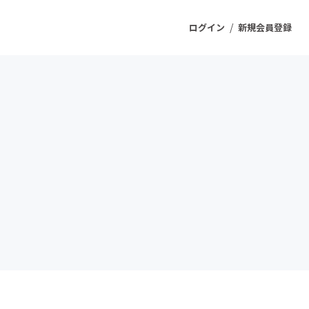
/
ログイン
新規会員登録
ジェクト
もうすぐ公開されます
プロダクト
ファッション
スポーツ
ケア
ソーシャルグッド