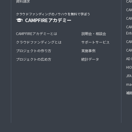
資料請求
CA
CAM
クラウドファンディングのノウハウを無料で学ぼう
CAM
CAMPFIREアカデミー
CAM
Ent
CAMPFIREアカデミーとは
説明会・相談会
CAM
クラウドファンディングとは
サポートサービス
CA
プロジェクトの作り方
実施事例
AD 
プロジェクトの広め方
統計データ
HIO
J
mac
補