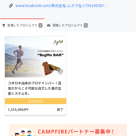
www.facebook.com/株式会社-ムズラ社-1756185587...
支援した
プロジェクト
投稿した
プロジェクト
1
1
コオロギ由来のプロテインバー！昆
虫だからこそ可能な自立した食の生
産システムを。
SUCCESS
1,519,000JPY
終了