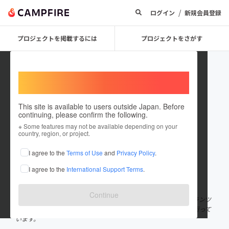
/
ログイン
新規会員登録
プロジェクトを掲載するには
プロジェクトをさがす
Welcome,
International users
This site is available to users outside Japan. Before
continuing, please confirm the following.
PlantsPlanetProject
※ Some features may not be available depending on your
country, region, or project.
プロジェクトオーナー
I agree to the
Terms of Use
and
Privacy Policy
.
これまでに1回支援して1件のプロジェクトを投稿しています
I agree to the
International Support Terms
.
在住国：日本
現在地：鹿児島県
出身国：日本
出身地：鹿児島県
Continue
奄美大島と鳥取県を中心としたメンバーで構成されたチーム：プランツ
プラネットプロジェクトは、カプセル型植物育成キットの開発を行って
います。