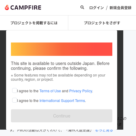
/
ログイン
新規会員登録
プロジェクトを掲載するには
プロジェクトをさがす
Welcome,
International users
This site is available to users outside Japan. Before
continuing, please confirm the following.
ピースウィンズ・ジャパン
※ Some features may not be available depending on your
country, region, or project.
プロジェクトオーナー
I agree to the
Terms of Use
and
Privacy Policy
.
これまでに1回支援して18件のプロジェクトを投稿しています
I agree to the
International Support Terms
.
在住国：日本
現在地：広島県
出身国：日本
出身地：未設定
Continue
必要な人々に、必要な支援を ピースウィンズ・ジャパン（PWJ）はこの
合言葉のもと、国内外を問わず、あらゆる社会問題に取り組んでいま
す。 PWJの活動は大きくわけて、「海外人道支援」
もっと見る