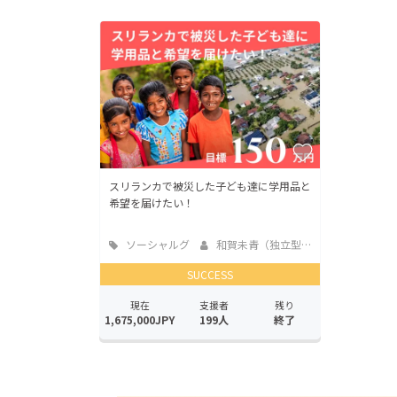
スリランカで被災した子ども達に学用品と
希望を届けたい！
ソーシャルグ
和賀未青（独立型精...
ッド
SUCCESS
現在
支援者
残り
1,675,000JPY
199人
終了