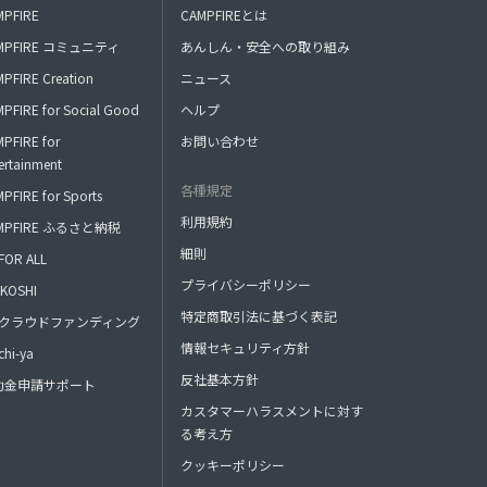
MPFIRE
CAMPFIREとは
MPFIRE コミュニティ
あんしん・安全への取り組み
PFIRE Creation
ニュース
PFIRE for Social Good
ヘルプ
PFIRE for
お問い合わせ
ertainment
各種規定
PFIRE for Sports
利用規約
MPFIRE ふるさと納税
細則
FOR ALL
プライバシーポリシー
KOSHI
特定商取引法に基づく表記
FAクラウドファンディング
情報セキュリティ方針
hi-ya
反社基本方針
助金申請サポート
カスタマーハラスメントに対す
る考え方
クッキーポリシー