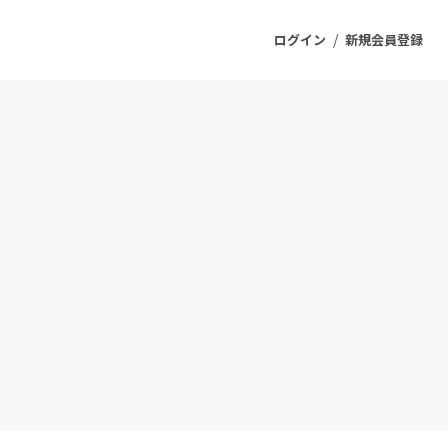
/
ログイン
新規会員登録
ジェクト
もうすぐ公開されます
プロダクト
ファッション
スポーツ
ケア
ソーシャルグッド