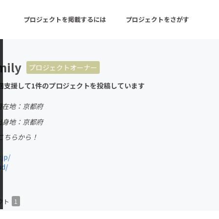
プロジェクトを掲載するには
プロジェクトをさがす
ily
プロジェクトオーナー
ターン
注目の新着プロジェクト
募集終了が近いプロ
回支援して1件のプロジェクトを投稿しています
現在地：京都府
音楽
舞台・パフォーマンス
出身地：京都府
こちらから！
ゲーム・サービス開発
フード・飲食店
jp/
書籍・雑誌出版
アニメ・漫画
ud/
チャレンジ
ビューティー・ヘルス
クト
1