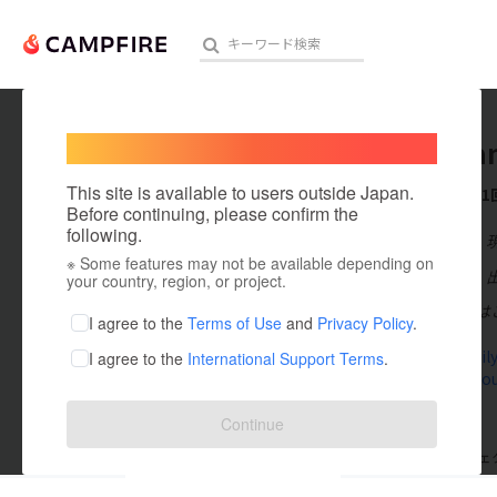
Welcome,
International users
OhMyFam
人気のプロジェクト
注目のリ
This site is available to users outside Japan.
これまでに1
Before continuing, please confirm the
following.
在住国：日本
※ Some features may not be available depending on
アート・写真
出身国：日本
your country, region, or project.
お問い合わせは
テクノロジー・ガジェット
I agree to the
Terms of Use
and
Privacy Policy
.
ohmyfamily.
I agree to the
International Support Terms
.
映像・映画
childish.clo
ビジネス・起業
Continue
まちづくり・地域活性化
支援した
プロジェクト
1
投稿した
プロジェ