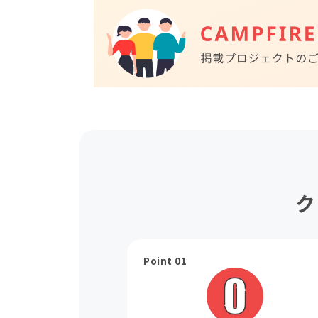
ク
Point 01