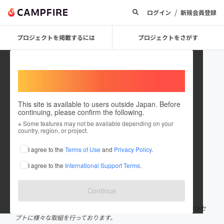
/
ログイン
新規会員登録
プロジェクトを掲載するには
プロジェクトをさがす
Welcome,
International users
This site is available to users outside Japan. Before
continuing, please confirm the following.
小田原の魚ブランド化・消費拡大
※ Some features may not be available depending on your
country, region, or project.
協議会
I agree to the
Terms of Use
and
Privacy Policy
.
プロジェクトオーナー
I agree to the
International Support Terms
.
これまでに1件のプロジェクトを投稿しています
在住国：日本
現在地：神奈川県
Continue
出身国：日本
出身地：神奈川県
小田原の魚を「知って」、「買って」、「食べて」もらおう！をコンセ
プトに様々な取組を行っております。