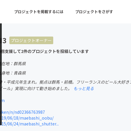
プロジェクトを掲載するには
プロジェクトをさがす
I3
プロジェクトオーナー
ターン
注目の新着プロジェクト
募集終了が近いプロ
0回支援して2件のプロジェクトを投稿しています
現在地：群馬県
音楽
舞台・パフォーマンス
出身地：青森県
身・平成元年生まれ。拠点は群馬・前橋。フリーランスのビール大好きコ
ゲーム・サービス開発
フード・飲食店
ビール」実現に向けて動き始めました。
もっと見る
書籍・雑誌出版
アニメ・漫画
om
チャレンジ
ビューティー・ヘルス
aken/n/nd02366763987
2019/06/18/maebashi_oobu/
015/06/24/maebashi_shutter...