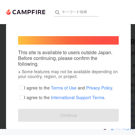
Welcome,
International users
ONOBOR
人気のプロジェクト
注目のリ
This site is available to users outside Japan.
これまでに1
Before continuing, please confirm the
following.
在住国：日本
※ Some features may not be available depending on
アート・写真
出身国：日本
your country, region, or project.
青森県むつ市出
テクノロジー・ガジェット
I agree to the
Terms of Use
and
Privacy Policy
.
し、「ルルルな
I agree to the
International Support Terms
.
映像・映画
onobori3.c
lululu.party
ビジネス・起業
Continue
note.mu/br
greenz.jp/
まちづくり・地域活性化
greenz.jp/2