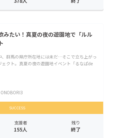
378人
終了
飲みたい！真夏の夜の遊園地で「ルル
ト
中、群馬の県庁所在地には未だ…そこで立ち上がっ
ジェクト。真夏の夜の遊園地イベント「るなぱde
ONOBORI3
SUCCESS
支援者
残り
155人
終了