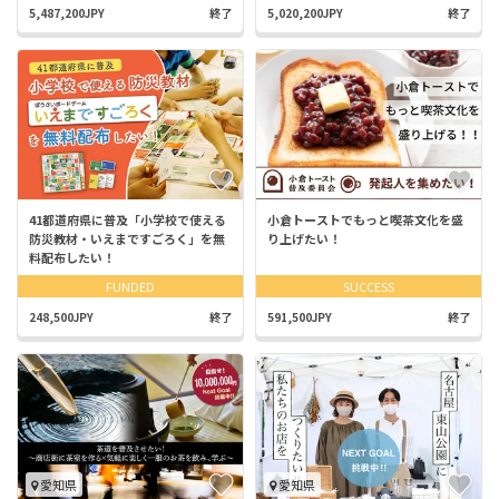
5,487,200JPY
終了
5,020,200JPY
終了
41都道府県に普及「小学校で使える
小倉トーストでもっと喫茶文化を盛
防災教材・いえまですごろく」を無
り上げたい！
料配布したい！
FUNDED
SUCCESS
248,500JPY
終了
591,500JPY
終了
愛知県
愛知県