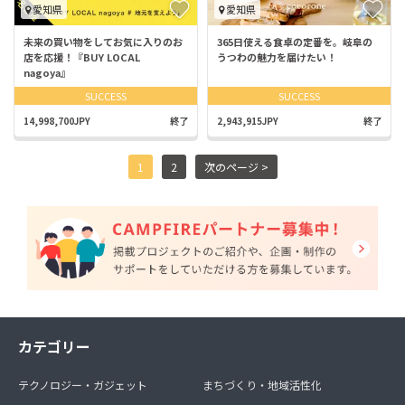
愛知県
愛知県
未来の買い物をしてお気に入りのお
365日使える食卓の定番を。岐阜の
店を応援！『BUY LOCAL
うつわの魅力を届けたい！
nagoya』
SUCCESS
SUCCESS
14,998,700JPY
終了
2,943,915JPY
終了
1
2
次のページ >
カテゴリー
テクノロジー・ガジェット
まちづくり・地域活性化