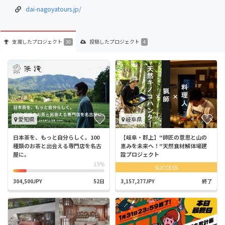
dai-nagoyatours.jp/
支援した
プロジェクト
投稿した
プロジェクト
30
4
愛知県
岐阜県
日本茶を、もっと自分らしく。100
【岐阜・郡上】"師匠の意思と山の
種類のお茶と出会える専門店を名古
恵みを未来へ！"天然食材解体場建
屋に。
設プロジェクト
15%
SUCCESS
304,500JPY
52日
3,157,277JPY
終了