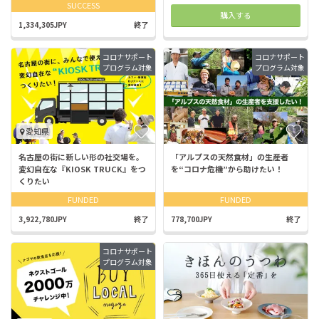
SUCCESS
購入する
1,334,305JPY
終了
コロナサポート
コロナサポート
プログラム対象
プログラム対象
愛知県
名古屋の街に新しい形の社交場を。
「アルプスの天然食材」の生産者
変幻自在な『KIOSK TRUCK』をつ
を“コロナ危機”から助けたい！
くりたい
FUNDED
FUNDED
3,922,780JPY
終了
778,700JPY
終了
コロナサポート
プログラム対象