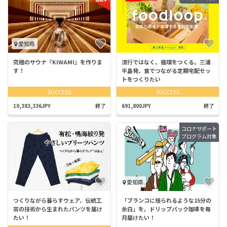
愛知県
究極のサウナ『KIWAMI』を作りま
流行ではなく、循環をつくる。三浦
す！
半島発、食でつながる定期宅配セッ
トをつくりたい
SUCCESS
SUCCESS
10,383,336JPY
終了
691,800JPY
終了
コロナサポート
プログラム対象
愛知県
つくりながら暮らすウェア、伝統工
「ブランコに揺られるような15分の
芸の技術から生まれたパンツを届け
余白」を。ドリップパック珈琲を毎
たい！
月届けたい！