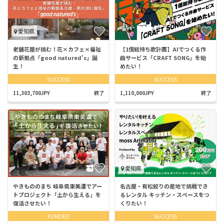
愛知県
老舗花屋が挑む！花×カフェ×福祉
【1億総持ち歌計画】AIでつくる作
の新拠点「good natured’s」誕
曲サービス「CRAFT SONG」を始
生！
めたい！
SUCCESS
SUCCESS
11,303,700JPY
終了
1,110,000JPY
終了
愛知県
やきもののまち 岐阜県東美濃でアー
名古屋・有松絞りの産地で挑戦でき
トプロジェクト「土から生える」を
るレンタル キッチン・スペースをつ
復活させたい！
くりたい！
FUNDED
SUCCESS