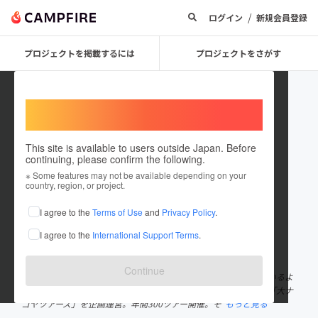
/
ログイン
新規会員登録
プロジェクトを掲載するには
プロジェクトをさがす
Welcome,
International users
This site is available to users outside Japan. Before
continuing, please confirm the following.
MikiyasuKato
※ Some features may not be available depending on your
country, region, or project.
プロジェクトオーナー
I agree to the
Terms of Use
and
Privacy Policy
.
これまでに30回支援して4件のプロジェクトを投稿しています
I agree to the
International Support Terms
.
在住国：日本
現在地：愛知県
出身国：日本
出身地：愛知県
Continue
名古屋生まれ名古屋育ちの“なごやっこ”。地元名古屋圏の知っているよ
うで知らない魅力を体感して楽しんでもらえる体験型プログラム「大ナ
ゴヤツアーズ」を企画運営。年間300ツアー開催。そ
もっと見る