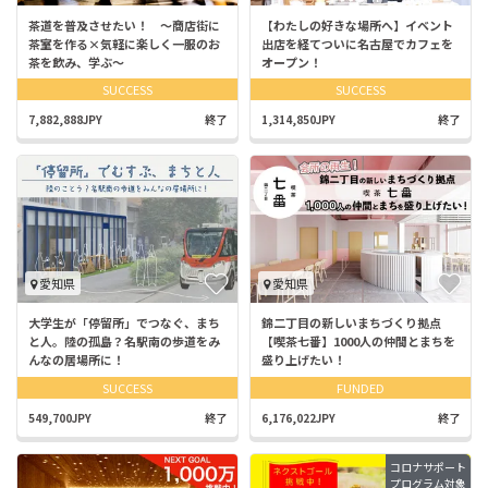
茶道を普及させたい！ ～商店街に
【わたしの好きな場所へ】イベント
茶室を作る×気軽に楽しく一服のお
出店を経てついに名古屋でカフェを
茶を飲み、学ぶ～
オープン！
SUCCESS
SUCCESS
7,882,888JPY
終了
1,314,850JPY
終了
愛知県
愛知県
大学生が「停留所」でつなぐ、まち
錦二丁目の新しいまちづくり拠点
と人。陸の孤島？名駅南の歩道をみ
【喫茶七番】1000人の仲間とまちを
んなの居場所に！
盛り上げたい！
SUCCESS
FUNDED
549,700JPY
終了
6,176,022JPY
終了
コロナサポート
プログラム対象