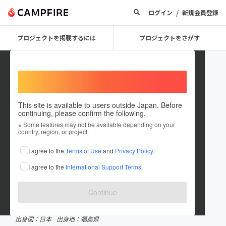
/
ログイン
新規会員登録
プロジェクトを掲載するには
プロジェクトをさがす
Welcome,
International users
This site is available to users outside Japan. Before
continuing, please confirm the following.
Leo_Kagura
※ Some features may not be available depending on your
country, region, or project.
プロジェクトオーナー
I agree to the
Terms of Use
and
Privacy Policy
.
これまでに8回支援して1件のプロジェクトを投稿しています
I agree to the
International Support Terms
.
CAMPFIREクラウドファンディングアワード受賞履歴
2024.6 ノミネート
Continue
在住国：日本
現在地：福島県
出身国：日本
出身地：福島県