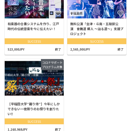
福島県
和楽器の合奏システムを作り、江戸
無料公演「会津・斗南・五稜郭公
時代の伝統音楽を今に伝えたい！
演 會舞道 郷人 〜辿る道〜」支援プ
ロジェクト
SUCCESS
SUCCESS
523,000JPY
終了
2,565,000JPY
終了
コロナサポート
プログラム対象
【早稲田大学”踊り侍”】今年にしか
できない一夜限りのお祭りを創りた
い‼
SUCCESS
1,160,969JPY
終了