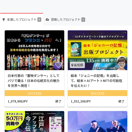
支援した
プロジェクト
投稿した
プロジェクト
8
1
高知県
日本代表の「着物ダンサー」として
絵本「ジョニーの記憶」を出版し
パリで踊る！日本の伝統文化の魅力
て、絵本×AIアート×NFTの可能性
を世界へ発信！
を伝えたい！
SUCCESS
SUCCESS
1,079,900JPY
終了
1,352,200JPY
終了