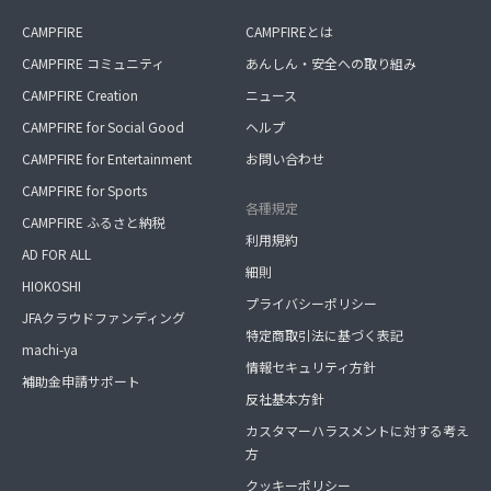
CAMPFIRE
CAMPFIREとは
CAMPFIRE コミュニティ
あんしん・安全への取り組み
CAMPFIRE Creation
ニュース
CAMPFIRE for Social Good
ヘルプ
CAMPFIRE for Entertainment
お問い合わせ
CAMPFIRE for Sports
各種規定
CAMPFIRE ふるさと納税
利用規約
AD FOR ALL
細則
HIOKOSHI
プライバシーポリシー
JFAクラウドファンディング
特定商取引法に基づく表記
machi-ya
情報セキュリティ方針
補助金申請サポート
反社基本方針
カスタマーハラスメントに対する考え
方
クッキーポリシー