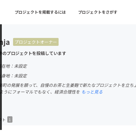
プロジェクトを掲載するには
プロジェクトをさがす
nja
プロジェクトオーナー
ターン
注目の新着プロジェクト
募集終了が近いプロ
件のプロジェクトを投稿しています
現在地：未設定
音楽
舞台・パフォーマンス
出身地：未設定
楽町の発展を願って、自慢のお茶と生姜麹で新たなプロジェクトを立ち
ゲーム・サービス開発
フード・飲食店
のようにフォーマルでもなく、経済合理性を
もっと見る
書籍・雑誌出版
アニメ・漫画
チャレンジ
ビューティー・ヘルス
クト
1