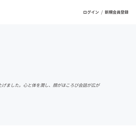
/
ログイン
新規会員登録
ジェクト
もうすぐ公開されます
プロダクト
上げました。心と体を潤し、顔がほころび会話が広が
ファッション
スポーツ
ケア
ソーシャルグッド