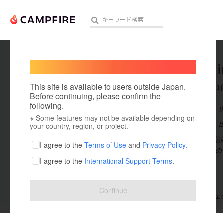
Welcome,
International users
Koka_Ni
人気のプロジェクト
注目のリ
This site is available to users outside Japan.
これまでに1
Before continuing, please confirm the
following.
在住国：日本
※ Some features may not be available depending on
アート・写真
出身国：日本
your country, region, or project.
滋賀県甲賀市信
テクノロジー・ガジェット
I agree to the
Terms of Use
and
Privacy Policy
.
る。 伝統文化
I agree to the
International Support Terms
.
映像・映画
ビジネス・起業
Continue
支援した
プロジェクト
0
投稿した
プロジェ
まちづくり・地域活性化