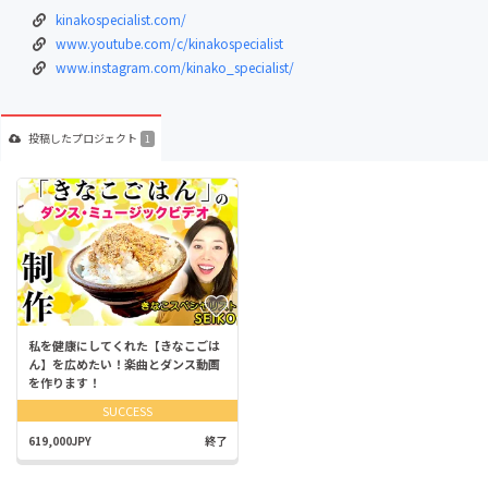
kinakospecialist.com/
www.youtube.com/c/kinakospecialist
www.instagram.com/kinako_specialist/
投稿した
プロジェクト
1
私を健康にしてくれた【きなこごは
ん】を広めたい！楽曲とダンス動画
を作ります！
SUCCESS
619,000JPY
終了