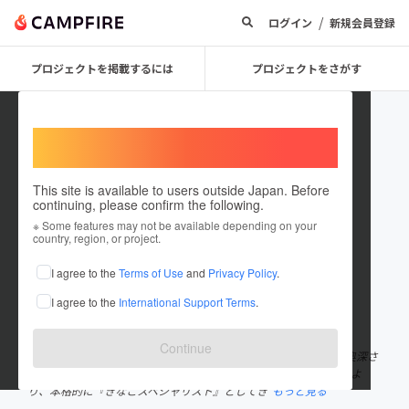
/
ログイン
新規会員登録
プロジェクトを掲載するには
プロジェクトをさがす
Welcome,
International users
This site is available to users outside Japan. Before
continuing, please confirm the following.
Kinako Specialist
※ Some features may not be available depending on your
country, region, or project.
プロジェクトオーナー
I agree to the
Terms of Use
and
Privacy Policy
.
これまでに9回支援して1件のプロジェクトを投稿しています
I agree to the
International Support Terms
.
在住国：日本
現在地：東京都
出身国：日本
出身地：新潟県
Continue
自身の健康への向き合いをきっかけに、きな粉の味の違いやその奥深さ
に気づき、これまで 750種類以上のきな粉を食し、研究。 2020年よ
り、本格的に『きなこスペシャリスト』としてき
もっと見る