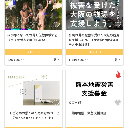
aiが神になった世界を仮想体験する
台風21号の被害を受けた大阪の銭湯
フェスを渋谷で開催したい
を支援しよう。【大阪府公衆浴場組
合×東京銭湯】
SUCCESS
FUNDED
428,000JPY
終了
1,244,500JPY
終了
東京都
"しごとの休憩" のためだけのコーヒ
【熊本地震】緊急支援募金
ー 『drop a line』をつくります！