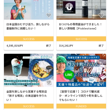
日本全国おむすび巡り。旅しながら
おつけもの専用醤油ができました！
書籍制作に挑戦したい！
新しい漬物瓶【Picklestone】
SUCCESS
SUCCESS
4,595,019JPY
終了
314,241JPY
終了
全国を旅しながら営業する喫茶店
【妄想で応援？】コロナで観光減
『旅する喫茶』の実店舗を作りた
少…オンラインで四万十町を楽しん
い！
でもらいたい！
SUCCESS
FUNDED