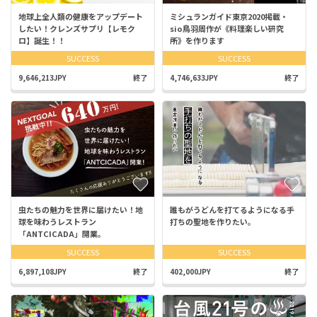
地球上全人類の健康をアップデート
ミシュランガイド東京2020掲載・
したい！クレンズサプリ【レモク
sio鳥羽周作が《料理楽しい研究
ロ】誕生！！
所》を作ります
SUCCESS
SUCCESS
9,646,213JPY
終了
4,746,633JPY
終了
虫たちの魅力を世界に届けたい！地
誰もがうどんを打てるようになる手
球を味わうレストラン
打ちの聖地を作りたい。
「ANTCICADA」開業。
SUCCESS
SUCCESS
6,897,108JPY
終了
402,000JPY
終了