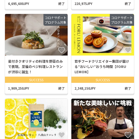
6,695,600JPY
終了
220,975JPY
終了
コロナサポート
コロナサポート
プログラム対象
プログラム対象
星付きクオリティの料理を野菜のみ
若手フードクリエイター集団が届け
で表現。至福のベジ料理レストラン
る”おいしい”おうち時間【FORU
が渋谷に誕生！
LEMON】
SUCCESS
SUCCESS
1,909,250JPY
終了
2,348,150JPY
終了