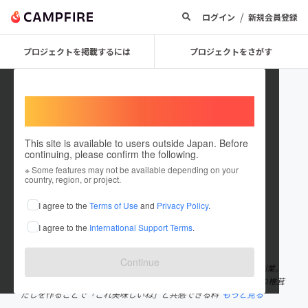
/
ログイン
新規会員登録
プロジェクトを掲載するには
プロジェクトをさがす
Welcome,
International users
This site is available to users outside Japan. Before
continuing, please confirm the following.
Kento Takemura
※ Some features may not be available depending on your
country, region, or project.
プロジェクトオーナー
I agree to the
Terms of Use
and
Privacy Policy
.
これまでに16回支援して1件のプロジェクトを投稿しています
I agree to the
International Support Terms
.
在住国：日本
現在地：東京都
出身国：日本
出身地：東京都
Continue
㈱椎茸祭の代表。新卒NTT→インド就職→チームラボ→椎茸祭を創業。
肉や魚を食べられない台湾人の奥さんと二人暮らし。肉や魚なしの椎茸
だしを作ることで「これ美味しいね」と共感できる料
もっと見る