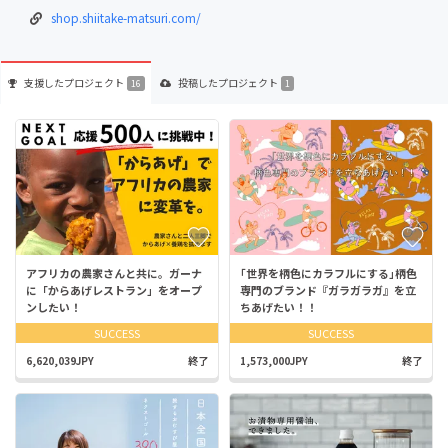
shop.shiitake-matsuri.com/
支援した
プロジェクト
投稿した
プロジェクト
16
1
アフリカの農家さんと共に。ガーナ
｢世界を柄色にカラフルにする｣柄色
に「からあげレストラン」をオープ
専門のブランド『ガラガラガ』を立
ンしたい！
ちあげたい！！
SUCCESS
SUCCESS
6,620,039JPY
終了
1,573,000JPY
終了