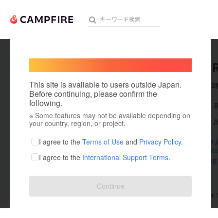
Welcome,
International users
KOUSHI
人気のプロジェクト
注目のリ
This site is available to users outside Japan.
これまでに3
Before continuing, please confirm the
following.
在住国：日本
※ Some features may not be available depending on
アート・写真
出身国：日本
your country, region, or project.
テクノロジー・ガジェット
rosacoffee.j
I agree to the
Terms of Use
and
Privacy Policy
.
www.rosacof
I agree to the
International Support Terms
.
映像・映画
www.instagr
ビジネス・起業
Continue
支援した
プロジェクト
3
投稿した
プロジェ
まちづくり・地域活性化