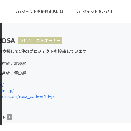
プロジェクトを掲載するには
プロジェクトをさがす
ROSA
プロジェクトオーナー
ターン
注目の新着プロジェクト
募集終了が近いプロ
回支援して1件のプロジェクトを投稿しています
現在地：宮崎県
音楽
舞台・パフォーマンス
出身地：岡山県
ゲーム・サービス開発
フード・飲食店
p/
fee.jp/
書籍・雑誌出版
アニメ・漫画
am.com/rosa_coffee/?hl=ja
チャレンジ
ビューティー・ヘルス
クト
1