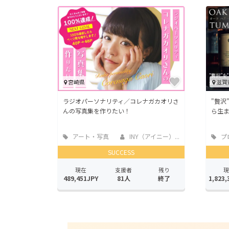
宮崎県
滋賀
ラジオパーソナリティ／コレナガカオリさ
"贅沢
んの写真集を作りたい！
ら生
アート・写真
INY（アイニー）...
プ
SUCCESS
現在
支援者
残り
現
489,451JPY
81人
終了
1,823,