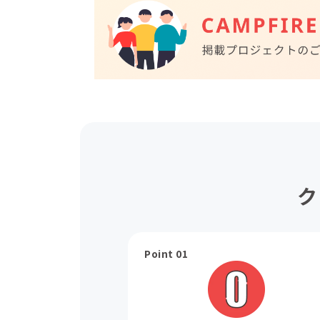
ク
Point 01