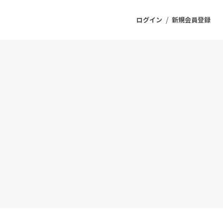
/
ログイン
新規会員登録
ジェクト
もうすぐ公開されます
プロダクト
ファッション
スポーツ
ケア
ソーシャルグッド