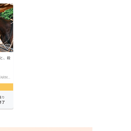
と、殺
ARM...
残り
終了