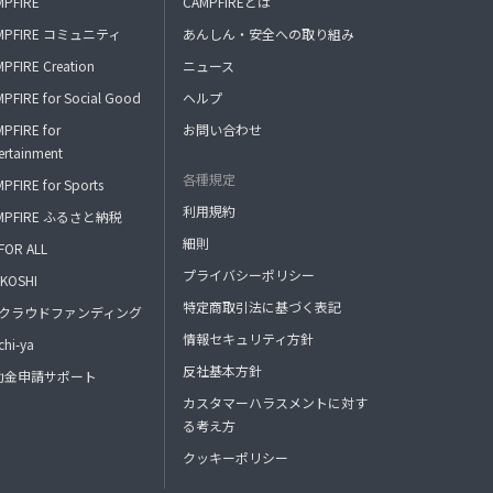
MPFIRE
CAMPFIREとは
MPFIRE コミュニティ
あんしん・安全への取り組み
PFIRE Creation
ニュース
PFIRE for Social Good
ヘルプ
PFIRE for
お問い合わせ
ertainment
各種規定
PFIRE for Sports
利用規約
MPFIRE ふるさと納税
細則
FOR ALL
プライバシーポリシー
KOSHI
特定商取引法に基づく表記
FAクラウドファンディング
情報セキュリティ方針
hi-ya
反社基本方針
助金申請サポート
カスタマーハラスメントに対す
る考え方
クッキーポリシー