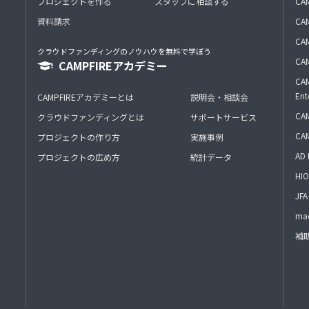
プロジェクトを作る
スタッフに相談する
CA
資料請求
CA
CAM
クラウドファンディングのノウハウを無料で学ぼう
CAM
CAMPFIREアカデミー
CAM
Ent
CAMPFIREアカデミーとは
説明会・相談会
CAM
クラウドファンディングとは
サポートサービス
CA
プロジェクトの作り方
実施事例
AD 
プロジェクトの広め方
統計データ
HIO
J
mac
補