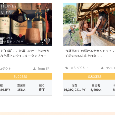
CAMPFIRE for Social Good
CAMPFIRE Creation
CAMPFIREふるさと納税
machi-ya
コミュニティ
県
"を"日常"に。厳選したオークの木か
保護馬たちの輝けるセカンドライフ
まれた極上のウイスキータンブラー
処分のない未来を目指して
まちづくり・
NASU F
ロダクト
from TR
地域活性化
SUCCESS
SUCCESS
在
支援者
残り
現在
支援者
396JPY
158人
終了
76,392,021JPY
6,400人