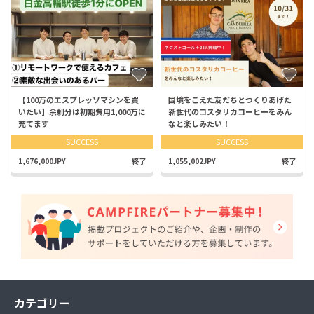
【100万のエスプレッソマシンを買
国境をこえた友だちとつくりあげた
いたい】余剰分は初期費用1,000万に
新世代のコスタリカコーヒーをみん
充てます
なと楽しみたい！
SUCCESS
SUCCESS
1,676,000JPY
終了
1,055,002JPY
終了
カテゴリー