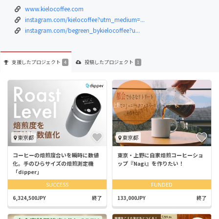
www.kielocoffee.com
instagram.com/kielocoffee?utm_medium=...
instagram.com/begreen_bykielocoffee?u...
支援した
プロジェクト
投稿した
プロジェクト
4
1
東京都
東京都
コーヒーの焙煎度合いを瞬時に数値
東京・上野に自家焙煎コーヒーショ
化。手のひらサイズの焙煎測定機
ップ『Nagi』を作りたい！
「dipper」
SUCCESS
FUNDED
6,324,500JPY
終了
133,000JPY
終了