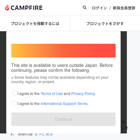
/
ログイン
新規会員登録
プロジェクトを掲載するには
プロジェクトをさがす
Welcome,
International users
This site is available to users outside Japan. Before
continuing, please confirm the following.
KIELO COFFEE
※ Some features may not be available depending on your
country, region, or project.
プロジェクトオーナー
I agree to the
Terms of Use
and
Privacy Policy
.
これまでに4回支援して1件のプロジェクトを投稿しています
I agree to the
International Support Terms
.
在住国：日本
現在地：東京都
出身国：日本
出身地：東京都
Continue
東京秋葉原、スペシャルティコーヒー専門店「KIELO COFFEE」です。
私達の新店『Be green by KILEO COFFEE』が間もなくオープン致しま
す。 地球の自
もっと見る