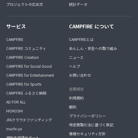
プロジェクトの広め方
統計データ
サービス
CAMPFIRE について
CAMPFIRE
CAMPFIREとは
CAMPFIRE コミュニティ
あんしん・安全への取り組み
CAMPFIRE Creation
ニュース
CAMPFIRE for Social Good
ヘルプ
CAMPFIRE for Entertainment
お問い合わせ
CAMPFIRE for Sports
各種規定
CAMPFIRE ふるさと納税
利用規約
AD FOR ALL
細則
HIOKOSHI
プライバシーポリシー
JFAクラウドファンディング
特定商取引法に基づく表記
machi-ya
情報セキュリティ方針
補助金申請サポート