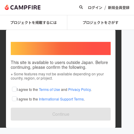
/
ログイン
新規会員登録
プロジェクトを掲載するには
プロジェクトをさがす
Welcome,
International users
This site is available to users outside Japan. Before
continuing, please confirm the following.
K Hosoda
※ Some features may not be available depending on your
country, region, or project.
プロジェクトオーナー
I agree to the
Terms of Use
and
Privacy Policy
.
これまでに1件のプロジェクトを投稿しています
I agree to the
International Support Terms
.
在住国：日本
現在地：愛知県
出身国：日本
出身地：新潟県
Continue
初めまして、宜しくお願いします。