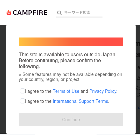
Welcome,
International users
Jota Yam
人気のプロジェクト
注目のリ
This site is available to users outside Japan.
これまでに2
Before continuing, please confirm the
following.
在住国：日本
※ Some features may not be available depending on
アート・写真
出身国：日本
your country, region, or project.
大阪生まれ、幼
テクノロジー・ガジェット
I agree to the
Terms of Use
and
Privacy Policy
.
る。 2014年
I agree to the
International Support Terms
.
映像・映画
agrinajikan.
ビジネス・起業
Continue
まちづくり・地域活性化
投稿した
プロジェクト
1