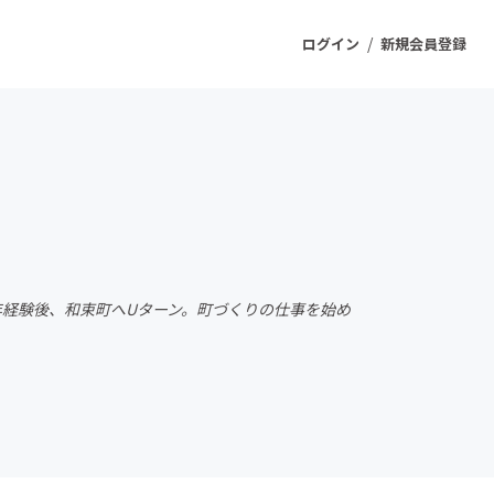
/
ログイン
新規会員登録
ジェクト
もうすぐ公開されます
プロダクト
年経験後、和束町へUターン。町づくりの仕事を始め
ファッション
スポーツ
ケア
ソーシャルグッド