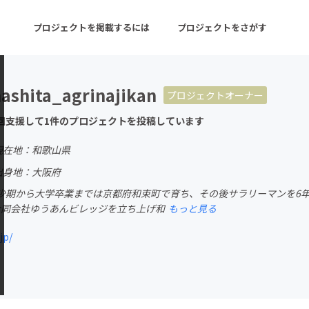
プロジェクトを掲載するには
プロジェクトをさがす
ashita_agrinajikan
プロジェクトオーナー
ターン
注目の新着プロジェクト
募集終了が近いプロ
回支援して1件のプロジェクトを投稿しています
現在地：和歌山県
音楽
舞台・パフォーマンス
出身地：大阪府
少期から大学卒業までは京都府和束町で育ち、その後サラリーマンを6
ゲーム・サービス開発
フード・飲食店
に合同会社ゆうあんビレッジを立ち上げ和
もっと見る
書籍・雑誌出版
アニメ・漫画
jp/
チャレンジ
ビューティー・ヘルス