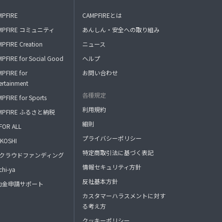
MPFIRE
CAMPFIREとは
MPFIRE コミュニティ
あんしん・安全への取り組み
PFIRE Creation
ニュース
PFIRE for Social Good
ヘルプ
PFIRE for
お問い合わせ
ertainment
各種規定
PFIRE for Sports
利用規約
MPFIRE ふるさと納税
細則
FOR ALL
プライバシーポリシー
KOSHI
特定商取引法に基づく表記
FAクラウドファンディング
情報セキュリティ方針
hi-ya
反社基本方針
助金申請サポート
カスタマーハラスメントに対す
る考え方
クッキーポリシー