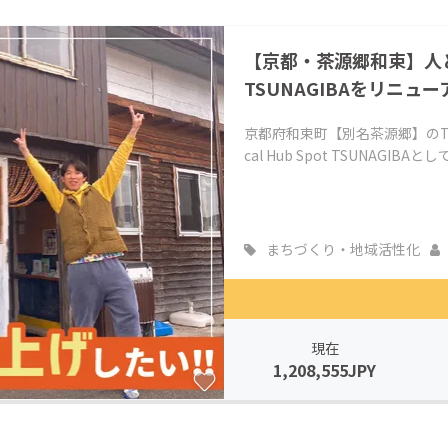
CAMPFIRE for Social Good
CAMPFIRE Creation
【京都・茶源郷和束】人
CAMPFIREふるさと納税
machi-ya
コミュニティ
TSUNAGIBAをリニュ
京都府和束町【別名茶源郷】のTS
cal Hub Spot TSUNAGI
まちづくり・地域活性化
現在
1,208,555JPY