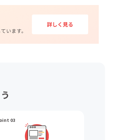
ょう
oint 03