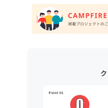
ク
Point 01