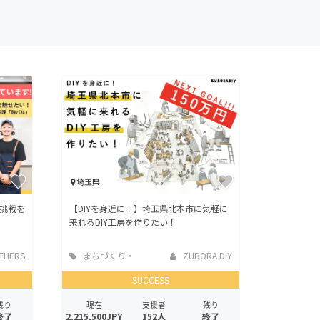
埼玉県
い挑戦を
【DIYを身近に！】埼玉県北本市に気軽に
来れるDIY工房を作りたい！
THERS
まちづくり・
ZUBORA DIY
地域活性化
SUCCESS
残り
現在
支援者
残り
終了
2,215,500JPY
152人
終了