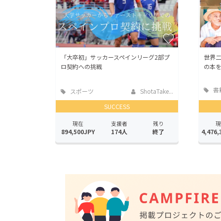
「大卒初」サッカースペインリーグ2部プ
世界二
ロ契約への挑戦
の本
書
スポーツ
ShotaTake...
版
SUCCESS
現在
支援者
残り
現
894,500JPY
174人
終了
4,476,