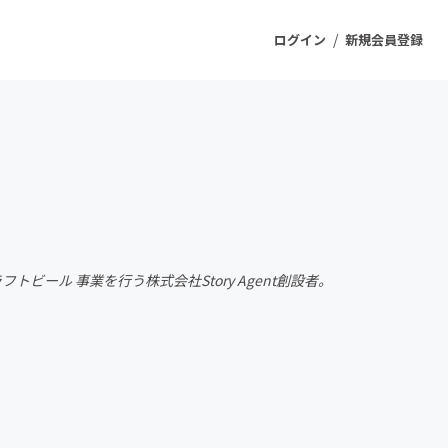
/
ログイン
新規会員登録
ジェクト
もうすぐ公開されます
プロダクト
ビール 事業を行う株式会社Story Agent創設者。
ファッション
スポーツ
ケア
ソーシャルグッド