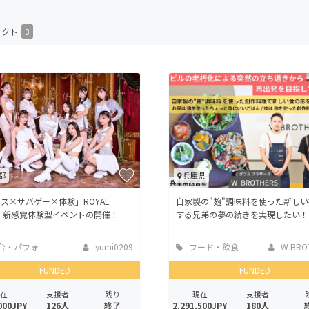
CAMPFIRE for Social Good
CAMPFIRE Creation
ェクト
3
CAMPFIREふるさと納税
machi-ya
コミュニティ
都
兵庫県
ス︎×サバゲー×体験」ROYAL
自家製の"麹"調味料を使った新し
TE 新感覚体験型イベントの開催！
する兄弟の夢の続きを実現したい！
台・パフォ
yumi0209
フード・飲食
W BRO
ンス
店
FUNDED
FUNDED
在
支援者
残り
現在
支援者
000JPY
126人
終了
2,291,500JPY
180人