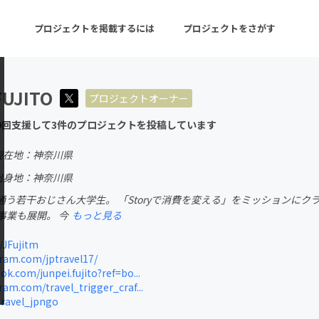
プロジェクトを掲載するには
プロジェクトをさがす
FUJITO
プロジェクトオーナー
ターン
注目の新着プロジェクト
募集終了が近いプロ
0回支援して3件のプロジェクトを投稿しています
現在地：神奈川県
音楽
舞台・パフォーマンス
出身地：神奈川県
う若干おじさん大学生。 「Storyで消費を変える」をミッションにクラフト
ゲーム・サービス開発
フード・飲食店
事業も展開。 今
もっと見る
書籍・雑誌出版
アニメ・漫画
/JFujitm
ram.com/jptravel17/
チャレンジ
ビューティー・ヘルス
k.com/junpei.fujito?ref=bo...
am.com/travel_trigger_craf...
ravel_jpngo