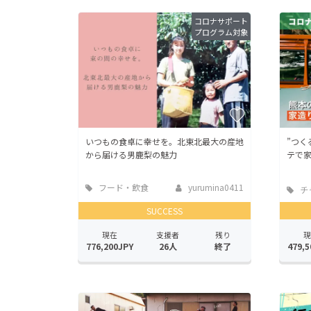
コロナサポート
プログラム対象
いつもの食卓に幸せを。北東北最大の産地
”つく
から届ける男鹿梨の魅力
テで
フード・飲食
yurumina0411
チ
店
SUCCESS
現在
支援者
残り
現
776,200JPY
26人
終了
479,5