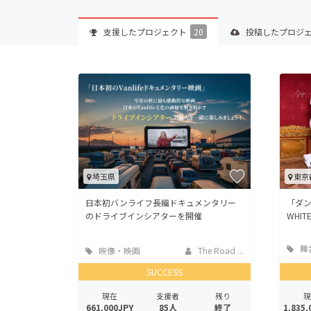
支援した
プロジェクト
20
投稿した
プロジ
埼玉県
東京
日本初バンライフ長編ドキュメンタリー
「ダン
のドライブインシアターを開催
WHI
舞
映像・映画
The Road ...
ーマ
SUCCESS
現在
支援者
残り
現
661,000JPY
85人
終了
1,835,