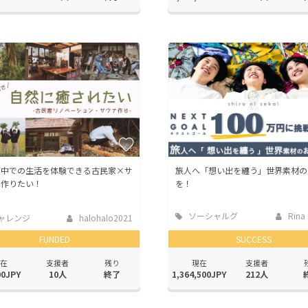
の中での生活を体験できる古民家×サ
旅人へ「想い出を纏う」世界素材の
を作りたい！
を！
ソーシャルグ
Rina 
ャレンジ
halohalo2021
ッド
FUNDED
SUCCESS
在
支援者
残り
現在
支援者
00JPY
10人
終了
1,364,500JPY
212人