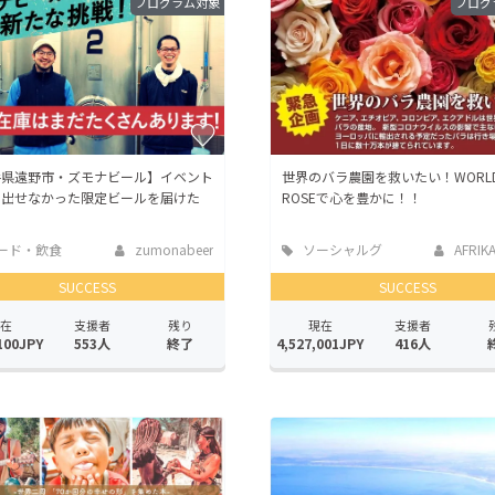
プログラム対象
プログ
手県遠野市・ズモナビール】イベント
世界のバラ農園を救いたい！WORL
で出せなかった限定ビールを届けた
ROSEで心を豊かに！！
ード・飲食
zumonabeer
ソーシャルグ
AFRIK
ッド
SUCCESS
SUCCESS
在
支援者
残り
現在
支援者
100JPY
553人
終了
4,527,001JPY
416人