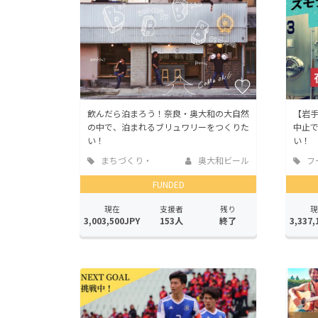
飲んだら泊まろう！奈良・奥大和の大自然
【岩
の中で、泊まれるブリュワリーをつくりた
中止
い！
い！
まちづくり・
奥大和ビール
フ
地域活性化
店
FUNDED
現在
支援者
残り
現
3,003,500JPY
153人
終了
3,337,