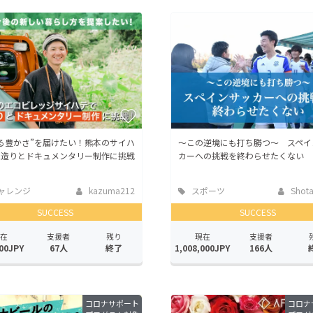
る豊かさ”を届けたい！熊本のサイハ
〜この逆境にも打ち勝つ〜 スペイ
家造りとドキュメンタリー制作に挑戦
カーへの挑戦を終わらせたくない
ャレンジ
kazuma212
スポーツ
ShotaT
SUCCESS
SUCCESS
在
支援者
残り
現在
支援者
00JPY
67人
終了
1,008,000JPY
166人
コロナサポート
コロナ