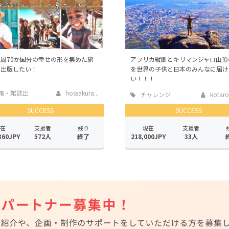
周70か国分の幸せの形を集めた旅
アフリカ縦断とキリマンジャロ山頂
を出版したい！
を世界の子供と日本のみんなに届け
い！！！
籍・雑誌出
hossakura...
チャレンジ
kotar
SUCCESS
SUCCESS
在
支援者
残り
現在
支援者
360JPY
572人
終了
218,000JPY
33人