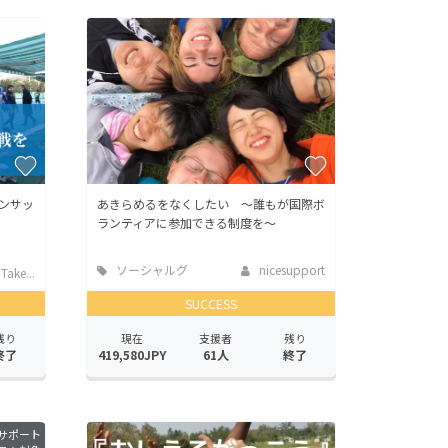
ンサッ
あきらめるをなくしたい ～誰もが国際ボ
ランティアに参加できる制度を～
ソーシャルグ
nicesupport
ake...
ッド
SUCCESS
残り
現在
支援者
残り
終了
419,580JPY
61人
終了
サポート