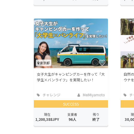
東京都
女子大生がキャンピングカーを作って「大
自然
学生×バンライフ」を実現したい！
ウナ
チャレンジ
MeiMiyamoto
チ
SUCCESS
現在
支援者
残り
現
1,200,388JPY
96人
終了
30,0