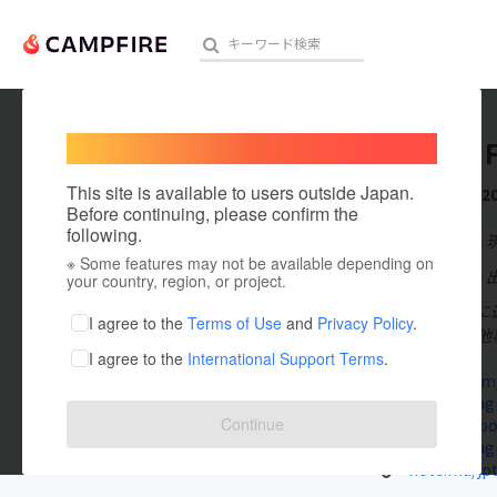
Welcome,
International users
JUNPEI 
人気のプロジェクト
注目のリ
This site is available to users outside Japan.
これまでに2
Before continuing, please confirm the
following.
在住国：日本
※ Some features may not be available depending on
アート・写真
出身国：日本
your country, region, or project.
横浜市の大学に通
テクノロジー・ガジェット
I agree to the
Terms of Use
and
Privacy Policy
.
その他NPOや他
I agree to the
International Support Terms
.
映像・映画
twitter.com
www.instag
ビジネス・起業
Continue
www.faceboo
www.instagr
まちづくり・地域活性化
note.mu/jpt