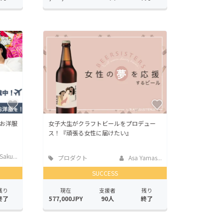
お洋服
女子大生がクラフトビールをプロデュー
ス！『頑張る女性に届けたい』
Saku...
プロダクト
Asa Yamas...
SUCCESS
残り
現在
支援者
残り
終了
577,000JPY
90人
終了