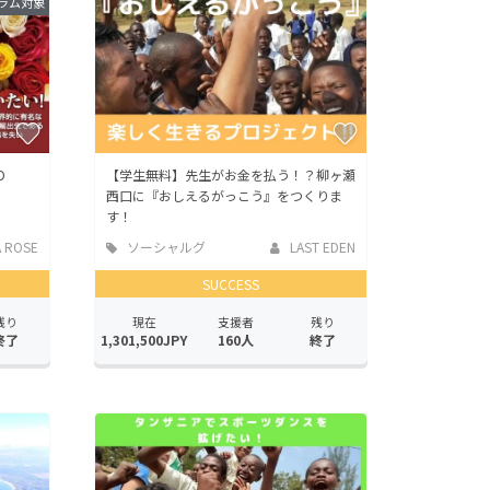
ラム対象
D
【学生無料】先生がお金を払う！？柳ヶ瀬
西口に『おしえるがっこう』をつくりま
す！
A ROSE
ソーシャルグ
LAST EDEN
ッド
SUCCESS
残り
現在
支援者
残り
終了
1,301,500JPY
160人
終了