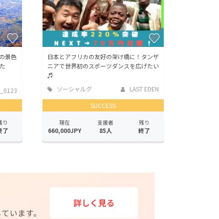
の景色
日本とアフリカの友好の架け橋に！タンザ
た
ニアで世界初のスポーツダンスを広げたい
♬
ソーシャルグ
LAST EDEN
o_0123
ッド
SUCCESS
残り
現在
支援者
残り
終了
660,000JPY
85人
終了