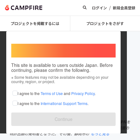
/
ログイン
新規会員登録
プロジェクトを掲載するには
プロジェクトをさがす
Welcome,
International users
This site is available to users outside Japan. Before
continuing, please confirm the following.
Izumoharuko
※ Some features may not be available depending on your
country, region, or project.
プロジェクトオーナー
I agree to the
Terms of Use
and
Privacy Policy
.
これまでに7回支援して1件のプロジェクトを投稿しています
I agree to the
International Support Terms
.
在住国：日本
現在地：未設定
出身国：日本
出身地：未設定
Continue
静岡だん特許事務所の所長弁理士。 名古屋大学農学部応用生命科学科を
卒業後、大手食品メーカーで遺伝子操作の研究に従事し、１０件程度の
特許出願の発明者となった。 その後、静岡市の
もっと見る