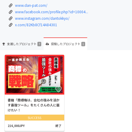
www.dan-pat.com/
www.facebook.com/profile.php?id=10004...
www.instagram.com/dantokkyo/
x.com/82Kb8Cf14A84301
支援した
プロジェクト
投稿した
プロジェクト
7
1
書籍「商標権は、会社の強みを活か
す最強ツール」をたくさんの人に届
けたい！
SUCCESS
216,000JPY
終了