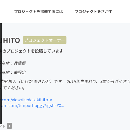
プロジェクトを掲載するには
プロジェクトをさがす
KIHITO
プロジェクトオーナー
ターン
注目の新着プロジェクト
募集終了が近いプロ
件のプロジェクトを投稿しています
現在地：兵庫県
音楽
舞台・パフォーマンス
出身地：未設定
池田 彬人（いけだ あきひと）です。 2015年生まれで、3歳からバイ
ゲーム・サービス開発
フード・飲食店
いてください。
書籍・雑誌出版
アニメ・漫画
.com/view/ikeda-akihito-v...
ram.com/tenpurhoggy?igsh=YX...
チャレンジ
ビューティー・ヘルス
クト
1