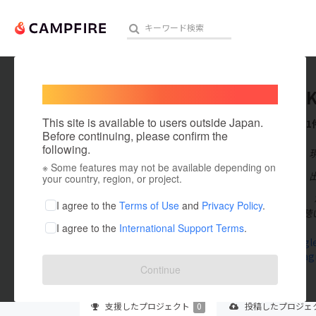
Welcome,
International users
IKEDA A
人気のプロジェクト
注目のリ
This site is available to users outside Japan.
これまでに1
Before continuing, please confirm the
following.
在住国：日本
※ Some features may not be available depending on
アート・写真
出身国：日本
your country, region, or project.
はじめまして。 
テクノロジー・ガジェット
I agree to the
Terms of Use
and
Privacy Policy
.
ひ僕の演奏を聴
I agree to the
International Support Terms
.
映像・映画
sites.google
www.instag
ビジネス・起業
Continue
まちづくり・地域活性化
支援した
プロジェクト
0
投稿した
プロジェ