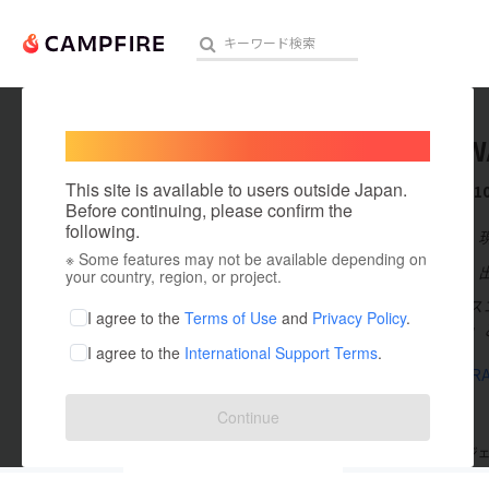
Welcome,
International users
ICHIKA
人気のプロジェクト
注目のリ
This site is available to users outside Japan.
これまでに1
Before continuing, please confirm the
following.
在住国：日本
※ Some features may not be available depending on
アート・写真
出身国：日本
your country, region, or project.
両想いビジネス
テクノロジー・ガジェット
I agree to the
Terms of Use
and
Privacy Policy
.
「ほしいです」
I agree to the
International Support Terms
.
映像・映画
lit.link/JG
ビジネス・起業
Continue
まちづくり・地域活性化
支援した
プロジェクト
10
投稿した
プロジ