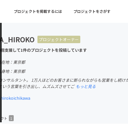
プロジェクトを掲載するには
プロジェクトをさがす
WA_HIROKO
プロジェクトオーナー
ターン
注目の新着プロジェクト
募集終了が近いプロ
0回支援して1件のプロジェクトを投稿しています
現在地：東京都
音楽
舞台・パフォーマンス
出身地：東京都
コンサルタント。 1万人ほどのお客さまに断られながらも営業をし続け
ゲーム・サービス開発
フード・飲食店
という言葉を引き出し、ムズムズさせてご
もっと見る
書籍・雑誌出版
アニメ・漫画
RAhirokoichikawa
チャレンジ
ビューティー・ヘルス
ェクト
1