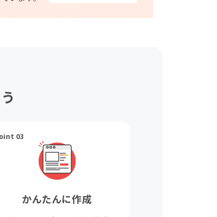
ょう
oint 03
かんたんに作成