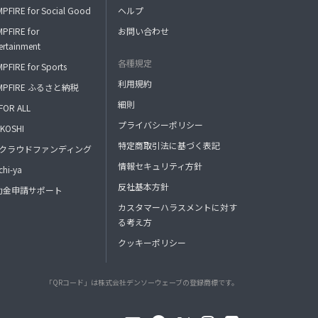
PFIRE for Social Good
ヘルプ
PFIRE for
お問い合わせ
ertainment
各種規定
PFIRE for Sports
利用規約
MPFIRE ふるさと納税
細則
FOR ALL
プライバシーポリシー
KOSHI
特定商取引法に基づく表記
FAクラウドファンディング
情報セキュリティ方針
hi-ya
反社基本方針
助金申請サポート
カスタマーハラスメントに対す
る考え方
クッキーポリシー
「QRコード」は株式会社デンソーウェーブの登録商標です。