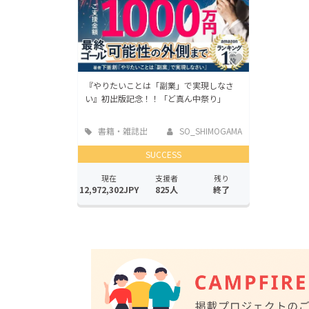
『やりたいことは「副業」で実現しなさ
い』初出版記念！！「ど真ん中祭り」
書籍・雑誌出
SO_SHIMOGAMA
版
SUCCESS
現在
支援者
残り
12,972,302JPY
825人
終了