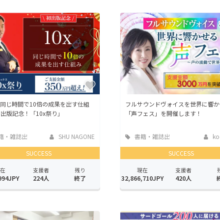
CAMPFIRE for Social Good
CAMPFIRE Creation
CAMPFIREふるさと納税
machi-ya
コミュニティ
x 同じ時間で10倍の成果を出す仕組
フルサウンドヴォイスを世界に響か
出版記念！「10x祭り」
「声フェス」を開催します！
籍・雑誌出
SHU NAGONE
書籍・雑誌出
ko
版
SUCCESS
SUCCESS
在
支援者
残り
現在
支援者
994JPY
224人
終了
32,866,710JPY
420人