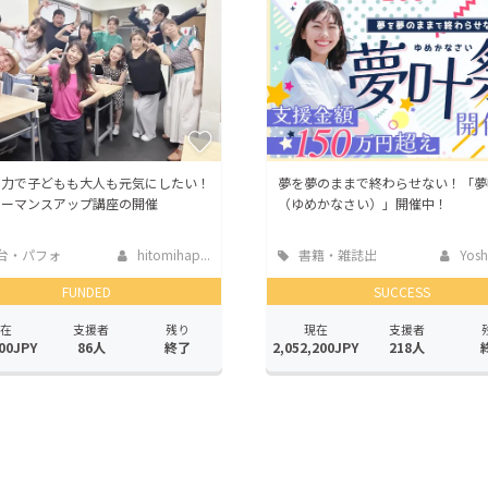
の力で子どもも大人も元気にしたい！
夢を夢のままで終わらせない！「夢
ォーマンスアップ講座の開催
（ゆめかなさい）」開催中！
台・パフォ
hitomihap...
書籍・雑誌出
Yoshi
ンス
版
FUNDED
SUCCESS
在
支援者
残り
現在
支援者
00JPY
86人
終了
2,052,200JPY
218人