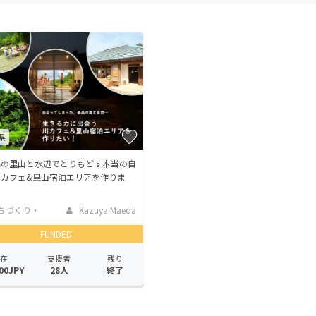
CAMPFIRE for Social Good
CAMPFIRE Creation
CAMPFIREふるさと納税
machi-ya
コミュニティ
県
然の里山と水辺でとりもどす本当の自
川カフェ&里山宿泊エリアを作りま
ちづくり・
Kazuya Maeda
活性化
FUNDED
在
支援者
残り
00JPY
28人
終了