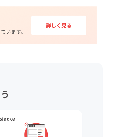
ょう
oint 03