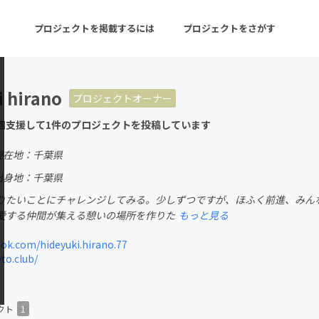
プロジェクトを掲載するには
プロジェクトをさがす
 hirano
プロジェクトオーナー
ターン
注目の新着プロジェクト
募集終了が近いプロ
回支援して1件のプロジェクトを投稿しています
現在地：千葉県
音楽
舞台・パフォーマンス
出身地：千葉県
りたいことにチャレンジしてみる。少しずつですが、ほふく前進、みん
ゲーム・サービス開発
フード・飲食店
愛する仲間が集える憩いの場所を作りた
もっと見る
書籍・雑誌出版
アニメ・漫画
k.com/hideyuki.hirano.77
to.club/
チャレンジ
ビューティー・ヘルス
クト
1