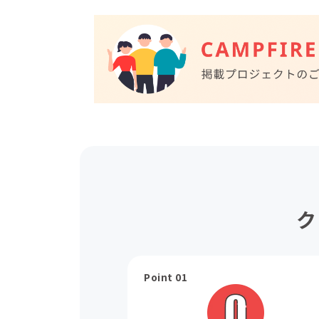
ク
Point 01