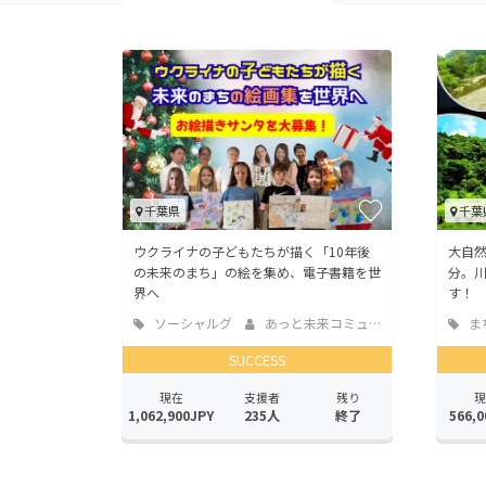
千葉県
千葉
ウクライナの子どもたちが描く「10年後
大自
の未来のまち」の絵を集め、電子書籍を世
分。
界へ
す！
ソーシャルグ
あっと未来コミュニティ
ま
ッド
地域
SUCCESS
現在
支援者
残り
現
1,062,900JPY
235人
終了
566,0