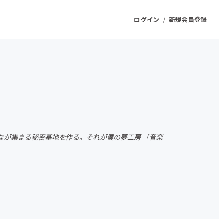
/
ログイン
新規会員登録
ジェクト
もうすぐ公開されます
プロダクト
なが集まる秘密基地を作る。それが僕の夢工房 「音楽
ファッション
スポーツ
ケア
ソーシャルグッド