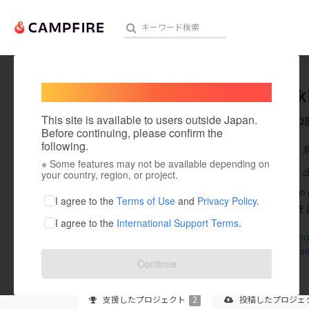
Welcome,
International users
Hideyuki
人気のプロジェクト
注目のリ
This site is available to users outside Japan.
これまでに2
Before continuing, please confirm the
following.
在住国：日本
※ Some features may not be available depending on
アート・写真
出身国：日本
your country, region, or project.
人生後半戦、や
テクノロジー・ガジェット
I agree to the
Terms of Use
and
Privacy Policy
.
活動と自転車を
I agree to the
International Support Terms
.
映像・映画
www.faceboo
www.bbq-se
ビジネス・起業
Continue
まちづくり・地域活性化
支援した
プロジェクト
2
投稿した
プロジェ