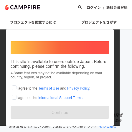
/
ログイン
新規会員登録
プロジェクトを掲載するには
プロジェクトをさがす
Welcome,
International users
This site is available to users outside Japan. Before
continuing, please confirm the following.
Greenribbon
※ Some features may not be available depending on your
country, region, or project.
プロジェクトオーナー
I agree to the
Terms of Use
and
Privacy Policy
.
これまでに1件のプロジェクトを投稿しています
I agree to the
International Support Terms
.
在住国：日本
現在地：大阪府
出身国：日本
出身地：未設定
Continue
私たちNPO法人グリーンリボン推進協会では「移植医療」の普及啓発活
動を東京や広島を中心に行っています。「一人でも多くの命を救える未
来を目指して」という想いで活動している市民ボランテ
もっと見る