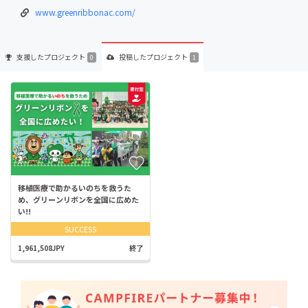
www.greenribbonac.com/
支援した
プロジェクト
投稿した
プロジェクト
0
1
移植医療で助かるいのちを救うた
め、グリーンリボンを全国に広めた
い!!
SUCCESS
1,961,508JPY
終了