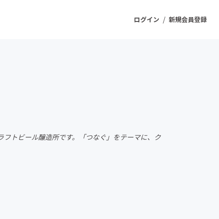
/
ログイン
新規会員登録
ジェクト
もうすぐ公開されます
プロダクト
る、クラフトビール醸造所です。「つなぐ」をテーマに、ク
ファッション
スポーツ
ケア
ソーシャルグッド