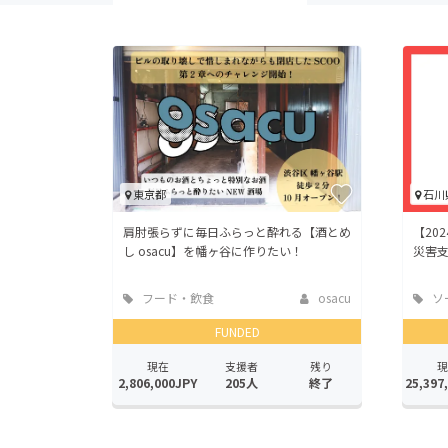
東京都
石川
肩肘張らずに毎日ふらっと酔れる【酒とめ
【20
し osacu】を幡ヶ谷に作りたい！
災害
フード・飲食
osacu
ソ
店
ッド
FUNDED
現在
支援者
残り
現
2,806,000JPY
205人
終了
25,397