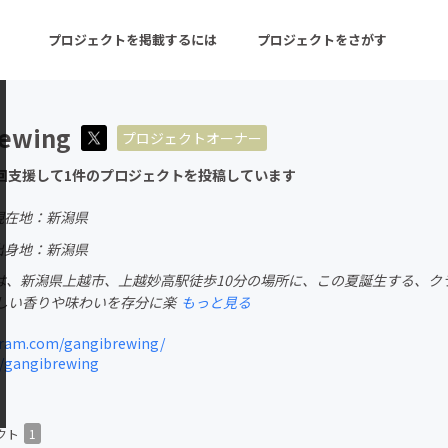
プロジェクトを掲載するには
プロジェクトをさがす
rewing
プロジェクトオーナー
ターン
注目の新着プロジェクト
募集終了が近いプロ
回支援して1件のプロジェクトを投稿しています
現在地：新潟県
音楽
舞台・パフォーマンス
出身地：新潟県
ewingは、新潟県上越市、上越妙高駅徒歩10分の場所に、この夏誕生す
ゲーム・サービス開発
フード・飲食店
しい香りや味わいを存分に楽
もっと見る
書籍・雑誌出版
アニメ・漫画
ram.com/gangibrewing/
m/gangibrewing
チャレンジ
ビューティー・ヘルス
クト
1