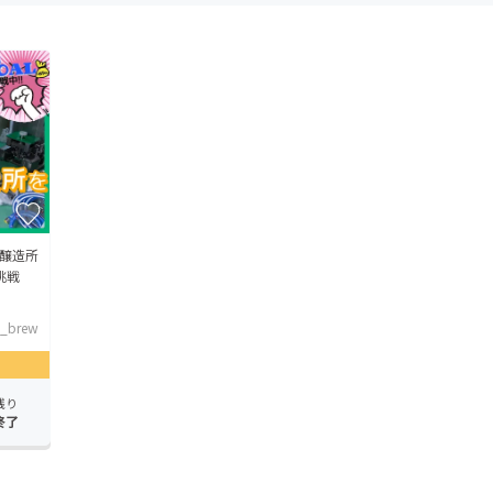
醸造所
挑戦
_brew
残り
終了