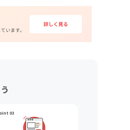
ょう
oint 03