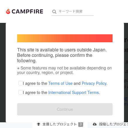
Welcome,
International users
Gangi B
人気のプロジェクト
注目のリ
This site is available to users outside Japan.
これまでに3
Before continuing, please confirm the
following.
在住国：日本
※ Some features may not be available depending on
アート・写真
出身国：日本
your country, region, or project.
Gangi Br
テクノロジー・ガジェット
I agree to the
Terms of Use
and
Privacy Policy
.
ラフトビールら
I agree to the
International Support Terms
.
映像・映画
www.instag
twitter.co
ビジネス・起業
Continue
まちづくり・地域活性化
支援した
プロジェクト
3
投稿した
プロジェ