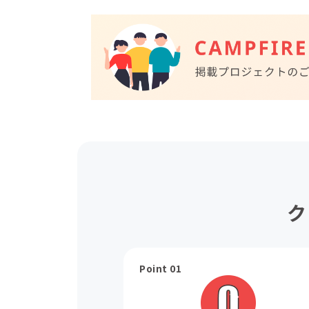
ク
Point 01