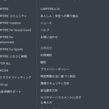
MPFIRE
CAMPFIREとは
MPFIRE コミュニティ
あんしん・安全への取り組み
PFIRE Creation
ニュース
PFIRE for Social Good
ヘルプ
PFIRE for
お問い合わせ
ertainment
各種規定
PFIRE for Sports
利用規約
MPFIRE ふるさと納税
細則
FOR ALL
プライバシーポリシー
KOSHI
特定商取引法に基づく表記
FAクラウドファンディング
情報セキュリティ方針
hi-ya
反社基本方針
助金申請サポート
カスタマーハラスメントに対す
る考え方