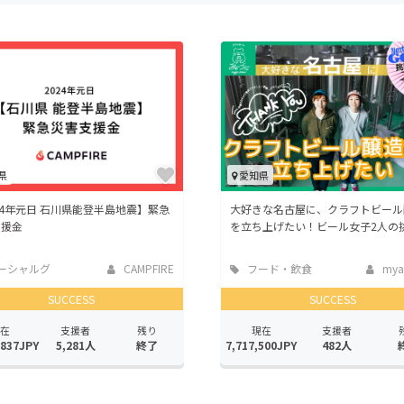
CAMPFIRE for Social Good
CAMPFIRE Creation
CAMPFIREふるさと納税
machi-ya
コミュニティ
県
愛知県
24年元日 石川県能登半島地震】緊急
大好きな名古屋に、クラフトビール
支援金
を立ち上げたい！ビール女子2人の
ーシャルグ
CAMPFIRE
フード・飲食
mya
店
SUCCESS
SUCCESS
在
支援者
残り
現在
支援者
,837JPY
5,281人
終了
7,717,500JPY
482人