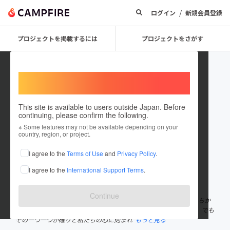
/
ログイン
新規会員登録
プロジェクトを掲載するには
プロジェクトをさがす
Welcome,
International users
This site is available to users outside Japan. Before
continuing, please confirm the following.
GOFAR BANK
※ Some features may not be available depending on your
country, region, or project.
プロジェクトオーナー
I agree to the
Terms of Use
and
Privacy Policy
.
これまでに3回支援して2件のプロジェクトを投稿しています
I agree to the
International Support Terms
.
在住国：日本
現在地：大阪府
出身国：日本
出身地：大阪府
Continue
GOFAR BANKは13度目の春を迎えました。 この13年間に子どもたちか
らもらった笑顔はあまりにも多すぎて数えることすらできません。 でも
その一つ一つが確りと私たちの心に刻まれ
もっと見る