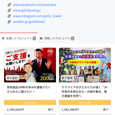
www.facebook.com/tae.baba
www.gofarbank.jp/
www.instagram.com/gofar_bank/
ameblo.jp/gofarbank/
支援した
プロジェクト
投稿した
プロジェクト
3
2
大阪府
千葉県
恩地食品100年の歩みを書籍でたく
ウクライナの子どもたちが描く「10
さんの人に届けたい！
年後の未来のまち」の絵を集め、電
子書籍を世界へ
SUCCESS
SUCCESS
2,189,000JPY
終了
1,062,900JPY
終了