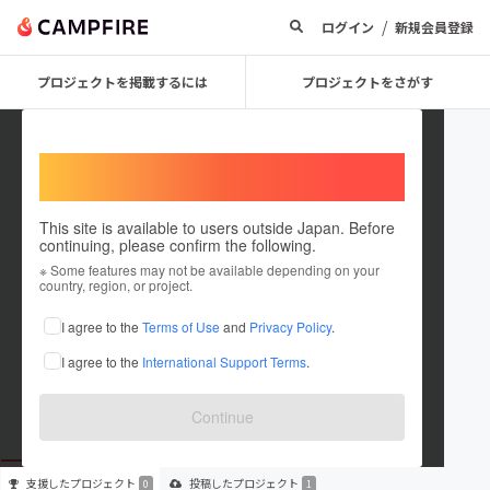
/
ログイン
新規会員登録
プロジェクトを掲載するには
プロジェクトをさがす
Welcome,
International users
This site is available to users outside Japan. Before
continuing, please confirm the following.
Vivant Garden GRACE
※ Some features may not be available depending on your
country, region, or project.
プロジェクトオーナー
I agree to the
Terms of Use
and
Privacy Policy
.
これまでに1件のプロジェクトを投稿しています
I agree to the
International Support Terms
.
在住国：日本
現在地：未設定
出身国：日本
出身地：未設定
Continue
支援した
プロジェクト
投稿した
プロジェクト
0
1