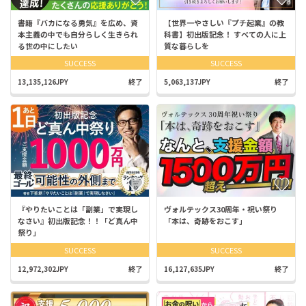
書籍『バカになる勇気』を広め、資
【世界一やさしい『プチ起業』の教
本主義の中でも自分らしく生きられ
科書】初出版記念！ すべての人に上
る世の中にしたい
質な暮らしを
SUCCESS
SUCCESS
13,135,126JPY
終了
5,063,137JPY
終了
『やりたいことは「副業」で実現し
ヴォルテックス30周年・祝い祭り
なさい』初出版記念！！「ど真ん中
「本は、奇跡をおこす」
祭り」
SUCCESS
SUCCESS
12,972,302JPY
終了
16,127,635JPY
終了