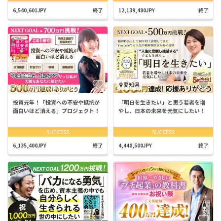
6,540,601JPY
終了
12,139,480JPY
終了
愛知県
投資元年！「投資への不安や抵抗が
「明日を生きたい」と思う若者を増
面白いほど消える」プロジェクト！
やし、日本の未来を元気にしたい！
SUCCESS
SUCCESS
6,135,400JPY
終了
4,440,500JPY
終了