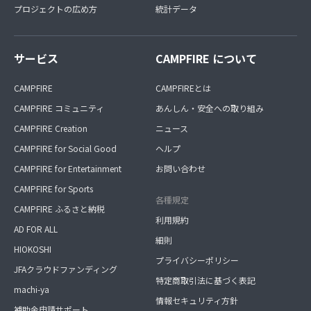
プロジェクトの広め方
統計データ
サービス
CAMPFIRE について
CAMPFIRE
CAMPFIREとは
CAMPFIRE コミュニティ
あんしん・安全への取り組み
CAMPFIRE Creation
ニュース
CAMPFIRE for Social Good
ヘルプ
CAMPFIRE for Entertainment
お問い合わせ
CAMPFIRE for Sports
各種規定
CAMPFIRE ふるさと納税
利用規約
AD FOR ALL
細則
HIOKOSHI
プライバシーポリシー
JFAクラウドファンディング
特定商取引法に基づく表記
machi-ya
情報セキュリティ方針
補助金申請サポート