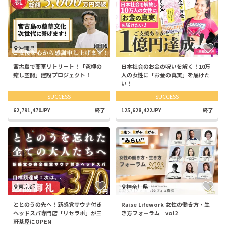
沖縄県
宮古島で薬草リトリート！「究極の
日本社会のお金の呪いを解く！10万
癒し空間」建設プロジェクト！
人の女性に「お金の真実」を届けた
い！
SUCCESS
SUCCESS
62,791,470JPY
終了
125,628,422JPY
終了
東京都
神奈川県
ととのうの先へ！新感覚サウナ付き
Raise Lifework 女性の働き方・生
ヘッドスパ専門店「リセラボ」が三
き方フォーラム vol2
軒茶屋にOPEN