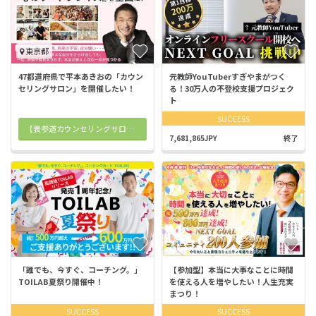
東京都
47都道府県で平本あきおの「カウン
元教師YouTuberすぎやまがつく
セリングサロン」を開催したい！
る！30万人の不登校支援プロジェク
ト
SUCCESS
【表参道カウンセリングサロンby平本あきお】チケット購入
7,681,865JPY
終了
「誰でも、今すぐ、コーチング。」
【参加型】本当に大事なことに時間
TOILAB夏祭り開催中！
を使える人を増やしたい！人生充実
まつり！
SUCCESS
SUCCESS