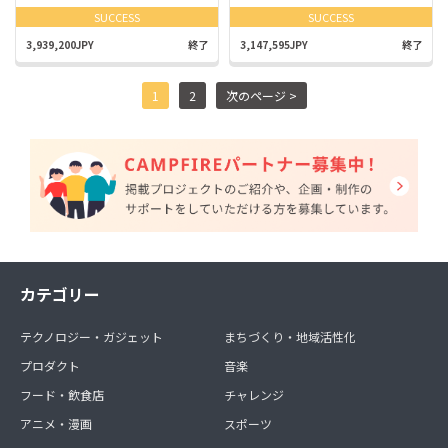
SUCCESS
SUCCESS
3,939,200JPY
終了
3,147,595JPY
終了
1
2
次のページ >
カテゴリー
テクノロジー・ガジェット
まちづくり・地域活性化
プロダクト
音楽
フード・飲食店
チャレンジ
アニメ・漫画
スポーツ