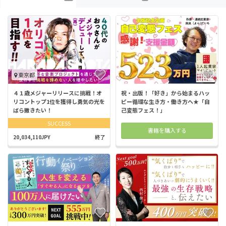
東京都
４１歳メジャーリリースに挑戦！オ
祝・出版！「好き」から始まるハッ
リコントップ1位を獲得し勇気の光を
ピー循環な生き方・働き方へ★「自
ばら撒きたい！
己変態フェス！」
SUCCESS
書籍を購入する
20,034,110JPY
終了