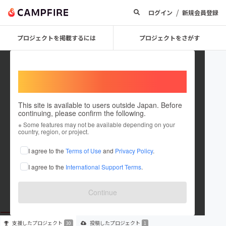
/
ログイン
新規会員登録
プロジェクトを掲載するには
プロジェクトをさがす
Welcome,
International users
This site is available to users outside Japan. Before
continuing, please confirm the following.
Eriko Yorino_POWERFUL
※ Some features may not be available depending on your
country, region, or project.
プロジェクトオーナー
I agree to the
Terms of Use
and
Privacy Policy
.
これまでに30回支援して1件のプロジェクトを投稿しています
I agree to the
International Support Terms
.
在住国：日本
現在地：宮城県
出身国：日本
出身地：未設定
Continue
支援した
プロジェクト
投稿した
プロジェクト
30
1