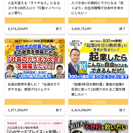
人生を変える「すぐやる人」になる
人づきあいが劇的にラクになる「気
コツを100万人に!!「行動イノベーシ
くばり」の生存戦略で日本中を幸せ
ョン祭り」
にしたい！
SUCCESS
SUCCESS
8,574,434JPY
終了
4,694,753JPY
終了
社長の歌声を楽しむ！「社長のカラ
『起業0年目の教科書』著者が起業0
オケ大会」実現プロジェクト
年目に戻って1日限りのたまご屋を開
業したい！
SUCCESS
SUCCESS
3,077,000JPY
終了
6,414,040JPY
終了