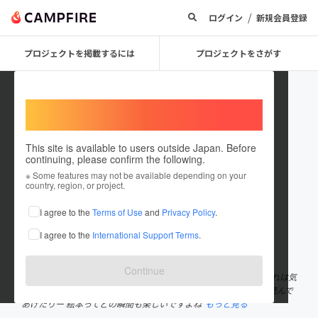
/
ログイン
新規会員登録
プロジェクトを掲載するには
プロジェクトをさがす
Welcome,
International users
This site is available to users outside Japan. Before
continuing, please confirm the following.
EHON INC
※ Some features may not be available depending on your
country, region, or project.
プロジェクトオーナー
I agree to the
Terms of Use
and
Privacy Policy
.
これまでに29回支援して2件のプロジェクトを投稿しています
I agree to the
International Support Terms
.
在住国：日本
現在地：東京都
出身国：日本
出身地：神奈川県
Continue
『絵本に入ろう。』 これは喜ぶかな？と悩んでみたりー きっとこれは気
にいるぞ。と贈ってみたりー 読んで読んで！とせがまれて何度も読んで
あげたりー 絵本ってどの瞬間も楽しいですよね
もっと見る