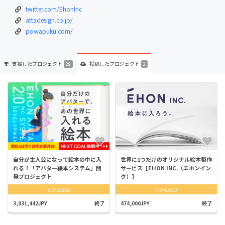
twitter.com/EhonInc
attadesign.co.jp/
powapuku.com/
支援した
プロジェクト
投稿した
プロジェクト
29
2
自分が主人公になって絵本の中に入
世界に1つだけのオリジナル絵本製作
れる！「アバター絵本システム」開
サービス【EHON INC.（エホンイン
発プロジェクト
ク）】
SUCCESS
FUNDED
3,031,442JPY
終了
474,000JPY
終了