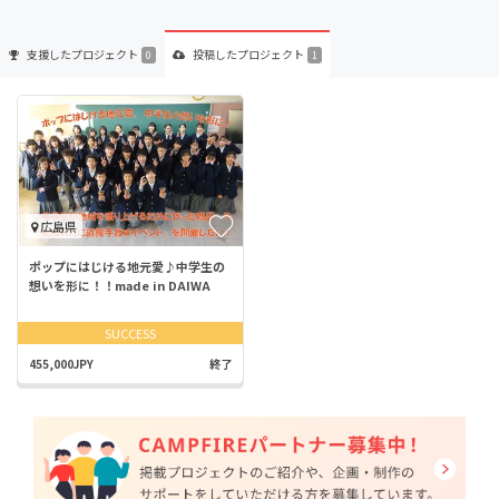
支援した
プロジェクト
投稿した
プロジェクト
0
1
広島県
ポップにはじける地元愛♪中学生の
想いを形に！！made in DAIWA
SUCCESS
455,000JPY
終了