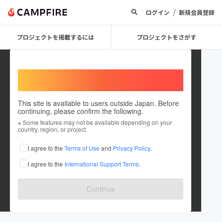
/
ログイン
新規会員登録
プロジェクトを掲載するには
プロジェクトをさがす
Welcome,
International users
This site is available to users outside Japan. Before
continuing, please confirm the following.
Daiwacho_Jichishinkourengou
※ Some features may not be available depending on your
country, region, or project.
kai
I agree to the
Terms of Use
and
Privacy Policy
.
プロジェクトオーナー
I agree to the
International Support Terms
.
これまでに1件のプロジェクトを投稿しています
在住国：日本
現在地：広島県
Continue
出身国：日本
出身地：広島県
広島県三原市大和町内9地区の自治組織で運営しています