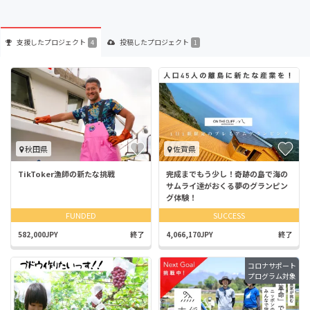
支援した
プロジェクト
投稿した
プロジェクト
4
1
秋田県
佐賀県
TikToker漁師の新たな挑戦
完成までもう少し！奇跡の島で海の
サムライ達がおくる夢のグランピン
グ体験！
FUNDED
SUCCESS
582,000JPY
終了
4,066,170JPY
終了
コロナサポート
プログラム対象