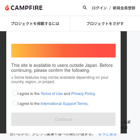
/
ログイン
新規会員登録
プロジェクトを掲載するには
プロジェクトをさがす
Welcome,
International users
This site is available to users outside Japan. Before
continuing, please confirm the following.
Aya Gomi
※ Some features may not be available depending on your
country, region, or project.
プロジェクトオーナー
I agree to the
Terms of Use
and
Privacy Policy
.
これまでに4回支援して1件のプロジェクトを投稿しています
I agree to the
International Support Terms
.
在住国：日本
現在地：長野県
出身国：日本
出身地：埼玉県
Continue
さいたま市出身。 デザイン系の専門学校を卒業後、都内にてアパレル業
を経験。 結婚を機に夫の住む長野県へ。 兼業農家だった夫の両親を手
伝いながら、少しづつ農業や食への関心が強まる。
もっと見る