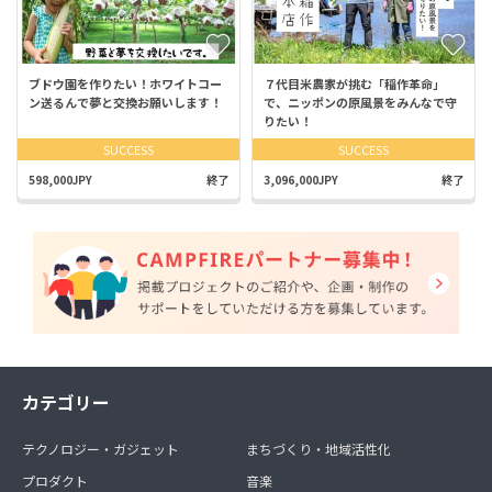
ブドウ園を作りたい！ホワイトコー
７代目米農家が挑む「稲作革命」
ン送るんで夢と交換お願いします！
で、ニッポンの原風景をみんなで守
りたい！
SUCCESS
SUCCESS
598,000JPY
終了
3,096,000JPY
終了
カテゴリー
テクノロジー・ガジェット
まちづくり・地域活性化
プロダクト
音楽