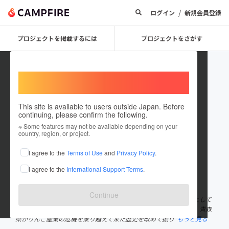
/
ログイン
新規会員登録
プロジェクトを掲載するには
プロジェクトをさがす
Welcome,
International users
This site is available to users outside Japan. Before
continuing, please confirm the following.
青森りんごクラフトビールの会
※ Some features may not be available depending on your
country, region, or project.
プロジェクトオーナー
I agree to the
Terms of Use
and
Privacy Policy
.
これまでに1回支援して2件のプロジェクトを投稿しています
I agree to the
International Support Terms
.
在住国：日本
現在地：青森県
出身国：日本
出身地：青森県
Continue
近年の想定外の天候による、りんごの成果率低下への対策の一つとして
始まったりんごクラフトビール。青森りんご植栽１５０年を機に、青森
県がりんご産業の危機を乗り越えて来た歴史を改めて振り
もっと見る