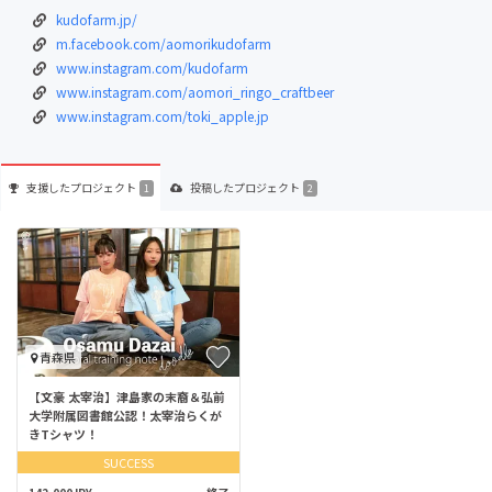
kudofarm.jp/
m.facebook.com/aomorikudofarm
www.instagram.com/kudofarm
www.instagram.com/aomori_ringo_craftbeer
www.instagram.com/toki_apple.jp
支援した
プロジェクト
投稿した
プロジェクト
1
2
青森県
【文豪 太宰治】津島家の末裔＆弘前
大学附属図書館公認！太宰治らくが
きTシャツ！
SUCCESS