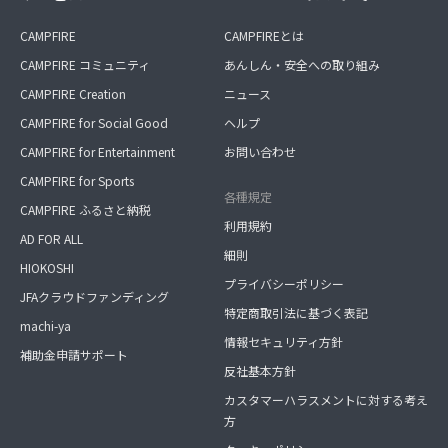
CAMPFIRE
CAMPFIREとは
CAMPFIRE コミュニティ
あんしん・安全への取り組み
CAMPFIRE Creation
ニュース
CAMPFIRE for Social Good
ヘルプ
CAMPFIRE for Entertainment
お問い合わせ
CAMPFIRE for Sports
各種規定
CAMPFIRE ふるさと納税
利用規約
AD FOR ALL
細則
HIOKOSHI
プライバシーポリシー
JFAクラウドファンディング
特定商取引法に基づく表記
machi-ya
情報セキュリティ方針
補助金申請サポート
反社基本方針
カスタマーハラスメントに対する考え
方